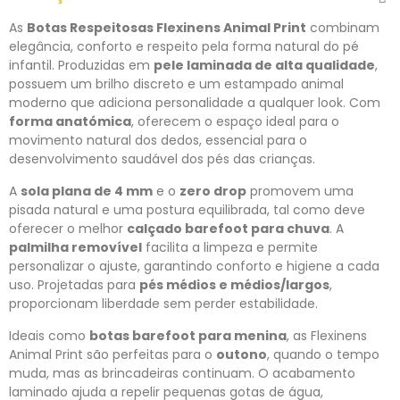
As
Botas Respeitosas Flexinens Animal Print
combinam
elegância, conforto e respeito pela forma natural do pé
infantil. Produzidas em
pele laminada de alta qualidade
,
possuem um brilho discreto e um estampado animal
moderno que adiciona personalidade a qualquer look. Com
forma anatómica
, oferecem o espaço ideal para o
movimento natural dos dedos, essencial para o
desenvolvimento saudável dos pés das crianças.
A
sola plana de 4 mm
e o
zero drop
promovem uma
pisada natural e uma postura equilibrada, tal como deve
oferecer o melhor
calçado barefoot para chuva
. A
palmilha removível
facilita a limpeza e permite
personalizar o ajuste, garantindo conforto e higiene a cada
uso. Projetadas para
pés médios e médios/largos
,
proporcionam liberdade sem perder estabilidade.
Ideais como
botas barefoot para menina
, as Flexinens
Animal Print são perfeitas para o
outono
, quando o tempo
muda, mas as brincadeiras continuam. O acabamento
laminado ajuda a repelir pequenas gotas de água,