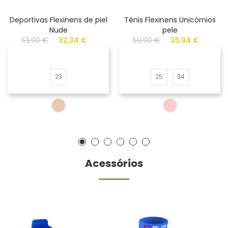
Deportivas Flexinens de piel
Ténis Flexinens Unicórnios
Nude
pele
53,90 €
32,34 €
59,90 €
35,94 €
23
25
34
Acessórios