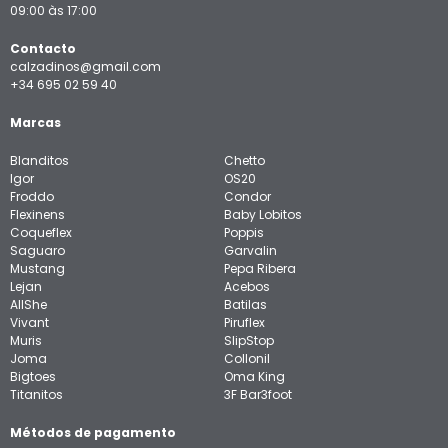
09:00 às 17:00
Contacto
calzadinos@gmail.com
+34 695 02 59 40
Marcas
Blanditos
Chetto
Igor
OS20
Froddo
Condor
Flexinens
Baby Lobitos
Coqueflex
Poppis
Saguaro
Garvalin
Mustang
Pepa Ribera
Lejan
Acebos
AllShe
Batilas
Vivant
Piruflex
Muris
SlipStop
Joma
Collonil
Bigtoes
Oma King
Titanitos
3F Bar3foot
Métodos de pagamento