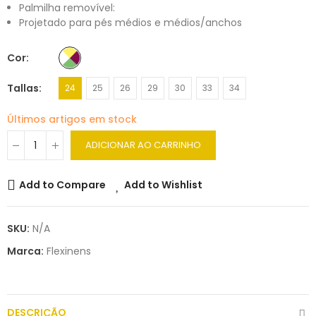
Palmilha removível:
Projetado para pés médios e médios/anchos
Cor
Tallas
24
25
26
29
30
33
34
Últimos artigos em stock
ADICIONAR AO CARRINHO
Add to Compare
Add to Wishlist
SKU:
N/A
Marca:
Flexinens
DESCRIÇÃO