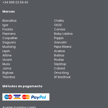
+34 695 02 59 40
Marcas
Blanditos
Chetto
Igor
OS20
Froddo
Condor
Flexinens
Baby Lobitos
Coqueflex
Poppis
Saguaro
Garvalin
Mustang
Pepa Ribera
Lejan
Acebos
AllShe
Batilas
Vivant
Piruflex
Muris
SlipStop
Joma
Collonil
Bigtoes
Oma King
Titanitos
3F Bar3foot
Métodos de pagamento
Aceder à minha conta