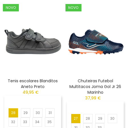
NOVO
NOVO
Tenis escolares Blanditos
Chuteiras Futebol
Aneto Preto
Multitacos Joma Gol Jr 26
49,95 €
Marinho
37,99 €
28
29
30
31
27
28
29
30
32
33
34
35
31
32
33