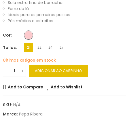
Sola extra fina de borracha
Forro de lã
Ideais para os primeiros passos
Pés médios e estreitos
Cor
Tallas
21
22
24
27
Últimos artigos em stock
ADICIONAR AO CARRINHO
Add to Compare
Add to Wishlist
SKU:
N/A
Marca:
Pepa Ribera