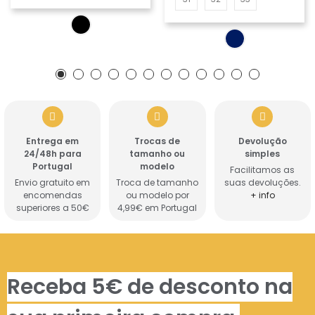
Entrega em
Trocas de
Devolução
24/48h para
tamanho ou
simples
Portugal
modelo
Facilitamos as
Envio gratuito em
Troca de tamanho
suas devoluções.
encomendas
ou modelo por
+ info
superiores a 50€
4,99€ em Portugal
Receba 5€ de desconto na