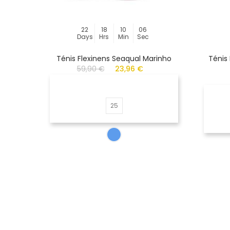
22
18
10
06
Days
Hrs
Min
Sec
Ténis Flexinens Seaqual Marinho
Ténis 
59,90 €
23,96 €
25