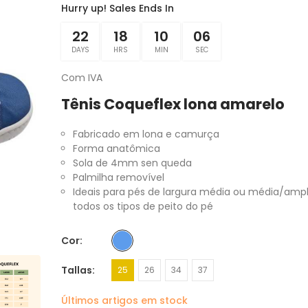
Hurry up! Sales Ends In
22
18
10
06
DAYS
HRS
MIN
SEC
Com IVA
Tênis Coqueflex lona amarelo
Fabricado em lona e camurça
Forma anatômica
Sola de 4mm sen queda
Palmilha removível
Ideais para pés de largura média ou média/ampl
todos os tipos de peito do pé
Cor
Tallas
25
26
34
37
Últimos artigos em stock