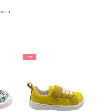
são a
-40%