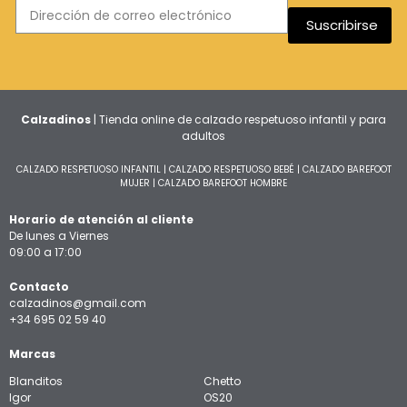
Suscribirse
Calzadinos
| Tienda online de calzado respetuoso infantil y para
adultos
CALZADO RESPETUOSO INFANTIL
|
CALZADO RESPETUOSO BEBÉ
|
CALZADO BAREFOOT
MUJER
|
CALZADO BAREFOOT HOMBRE
Horario de atención al cliente
De lunes a Viernes
09:00 a 17:00
Contacto
calzadinos@gmail.com
+34 695 02 59 40
Marcas
Blanditos
Chetto
Igor
OS20