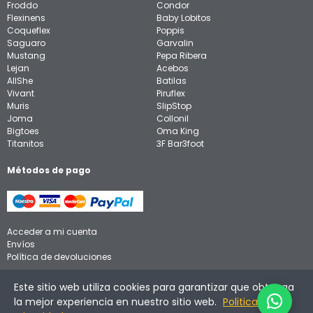
Froddo
Condor
Flexinens
Baby Lobitos
Coqueflex
Poppis
Saguaro
Garvalin
Mustang
Pepa Ribera
Lejan
Acebos
AllShe
Batilas
Vivant
Piruflex
Muris
SlipStop
Joma
Collonil
Bigtoes
Oma King
Titanitos
3F Bar3foot
Métodos de pago
Acceder a mi cuenta
Envíos
Política de devoluciones
Aviso legal
Este sitio web utiliza cookies para garantizar que obtenga
Política de privacidad
la mejor experiencia en nuestro sitio web.
Politica de
Política de cookies