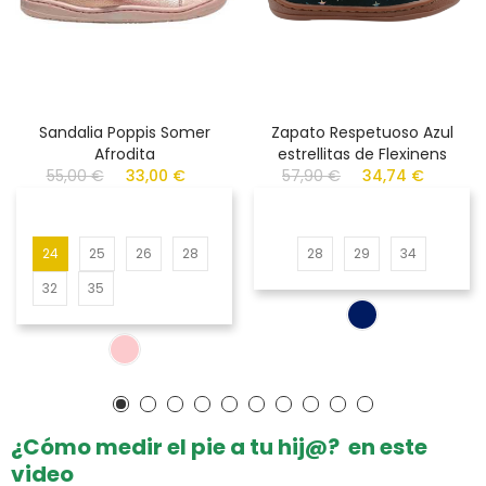
Sandalia Poppis Somer
Zapato Respetuoso Azul
Afrodita
estrellitas de Flexinens
55,00 €
33,00 €
57,90 €
34,74 €
24
25
26
28
28
29
34
32
35
¿Cómo medir el pie a tu hij@? en este
video