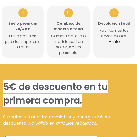
Envío premium
Cambios de
Devolución fácil
24/48 h
modelo o talla
Facilitamos tus
Envio gratis en
Cambia de talla o
devoluciones.
pedidos superiores
modelo por tan
+ info
a 50€
solo 2,99€ en
peninsula
5€ de descuento en tu
primera compra.
Suscríbete a nuestra newsletter y consigue 5€ de
descuento.
No válido en artículos rebajados.