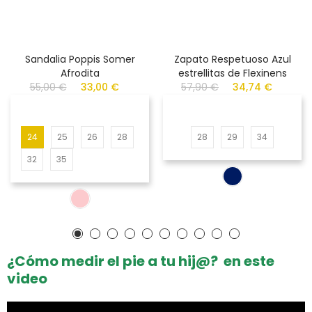
Sandalia Poppis Somer
Zapato Respetuoso Azul
Afrodita
estrellitas de Flexinens
55,00 €
33,00 €
57,90 €
34,74 €
24
25
26
28
28
29
34
32
35
¿Cómo medir el pie a tu hij@? en este
video