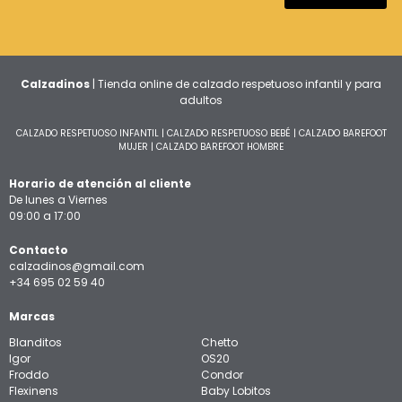
Calzadinos
| Tienda online de calzado respetuoso infantil y para
adultos
CALZADO RESPETUOSO INFANTIL
|
CALZADO RESPETUOSO BEBÉ
|
CALZADO BAREFOOT
MUJER
|
CALZADO BAREFOOT HOMBRE
Horario de atención al cliente
De lunes a Viernes
09:00 a 17:00
Contacto
calzadinos@gmail.com
+34 695 02 59 40
Marcas
Blanditos
Chetto
Igor
OS20
Froddo
Condor
Flexinens
Baby Lobitos