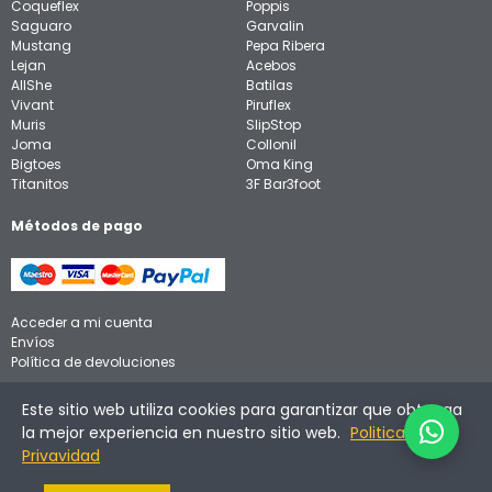
Coqueflex
Poppis
Saguaro
Garvalin
Mustang
Pepa Ribera
Lejan
Acebos
AllShe
Batilas
Vivant
Piruflex
Muris
SlipStop
Joma
Collonil
Bigtoes
Oma King
Titanitos
3F Bar3foot
Métodos de pago
Acceder a mi cuenta
Envíos
Política de devoluciones
Aviso legal
Este sitio web utiliza cookies para garantizar que obtenga
Política de privacidad
la mejor experiencia en nuestro sitio web.
Politica de
Política de cookies
Privavidad