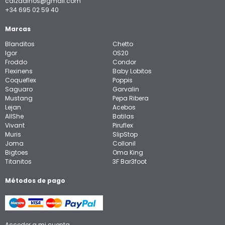
calzadinos@gmail.com
+34 695 02 59 40
Marcas
Blanditos
Chetto
Igor
OS20
Froddo
Condor
Flexinens
Baby Lobitos
Coqueflex
Poppis
Saguaro
Garvalin
Mustang
Pepa Ribera
Lejan
Acebos
AllShe
Batilas
Vivant
Piruflex
Muris
SlipStop
Joma
Collonil
Bigtoes
Oma King
Titanitos
3F Bar3foot
Métodos de pago
Acceder a mi cuenta