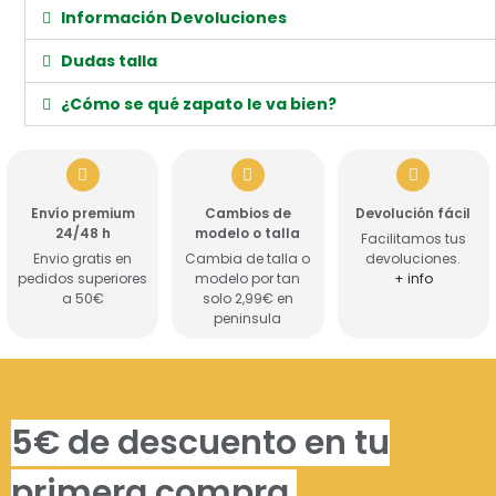
Información Devoluciones
Dudas talla
¿Cómo se qué zapato le va bien?
Envío premium
Cambios de
Devolución fácil
24/48 h
modelo o talla
Facilitamos tus
Envio gratis en
Cambia de talla o
devoluciones.
pedidos superiores
modelo por tan
+ info
a 50€
solo 2,99€ en
peninsula
5€ de descuento en tu
primera compra.