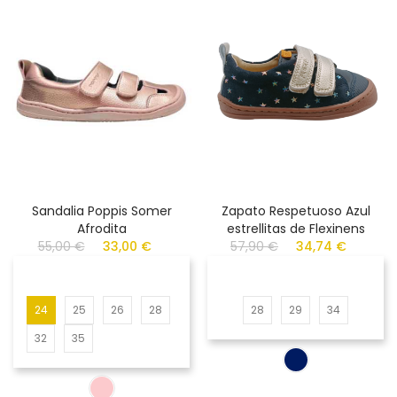
Sandalia Poppis Somer
Zapato Respetuoso Azul
Afrodita
estrellitas de Flexinens
55,00 €
33,00 €
57,90 €
34,74 €
24
25
26
28
28
29
34
32
35