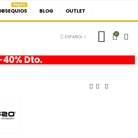
Regala
OBSEQUIOS
BLOG
OUTLET
0
ESPAÑOL
 -40% Dto.