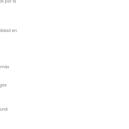
as por la
ilidad en
a más
rgas
ural.