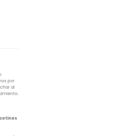
o
mos por
char al
namiento.
cetines