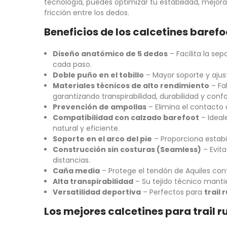
tecnología, puedes optimizar tu estabilidad, mejorar
fricción entre los dedos.
Beneficios de los calcetines baref
Diseño anatómico de 5 dedos
– Facilita la se
cada paso.
Doble puño en el tobillo
– Mayor soporte y ajust
Materiales técnicos de alto rendimiento
– Fa
garantizando transpirabilidad, durabilidad y confo
Prevención de ampollas
– Elimina el contacto 
Compatibilidad con calzado barefoot
– Ideal
natural y eficiente.
Soporte en el arco del pie
– Proporciona estabi
Construcción sin costuras (Seamless)
– Evit
distancias.
Caña media
– Protege el tendón de Aquiles contr
Alta transpirabilidad
– Su tejido técnico manti
Versatilidad deportiva
– Perfectos para
trail 
Los mejores calcetines para trail 