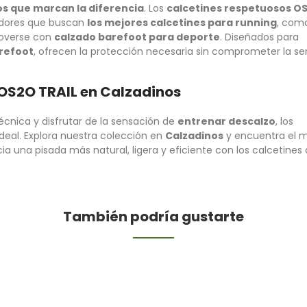
s que marcan la diferencia
. Los
calcetines respetuosos O
edores que buscan
los mejores calcetines para running
, com
moverse con
calzado barefoot para deporte
. Diseñados para
arefoot
, ofrecen la protección necesaria sin comprometer la sen
 OS2O TRAIL en Calzadinos
técnica y disfrutar de la sensación de
entrenar descalzo
, los
ideal. Explora nuestra colección en
Calzadinos
y encuentra el 
ia una pisada más natural, ligera y eficiente con los calcetines
También podría gustarte