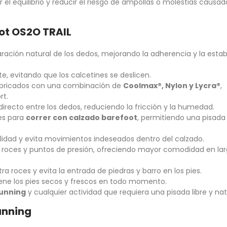
 el equilibrio y reducir el riesgo de ampollas o molestias causad
oot OS2O TRAIL
paración natural de los dedos, mejorando la adherencia y la estab
e, evitando que los calcetines se deslicen.
bricados con una combinación de
Coolmax®, Nylon y Lycra®
,
rt.
directo entre los dedos, reduciendo la fricción y la humedad.
es para
correr con calzado barefoot
, permitiendo una pisad
lidad y evita movimientos indeseados dentro del calzado.
a roces y puntos de presión, ofreciendo mayor comodidad en la
a roces y evita la entrada de piedras y barro en los pies.
ene los pies secos y frescos en todo momento.
running
y cualquier actividad que requiera una pisada libre y nat
running