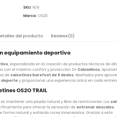
SKU:
N/A
Marca:
OS20
etalles del producto
Reviews(0)
en equipamiento deportivo
tivo
, especializada en la creación de productos técnicos de alt
es con el máximo confort y protección. En
Calzadinos
, aposta
nea de
calcetines barefoot de 5 dedos
, diseñados para aprove
a deporte
y proporcionar una experiencia única en cada entre
cetines OS2O TRAIL
 es mantener una pisada natural y libre de restricciones. Los
cal
cíficamente para ofrecer la sensación de
entrenar descalzo
,
 forma natural y evitando roces innecesarios. Gracias a esta