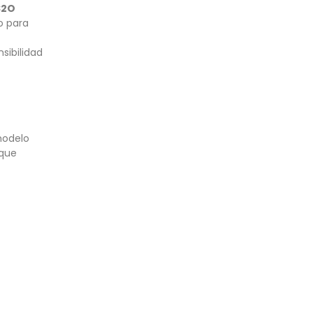
S2O
o para
sibilidad
modelo
 que