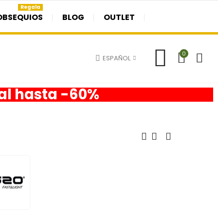
Regala
OBSEQUIOS
BLOG
OUTLET
0
ESPAÑOL
nal hasta -60%