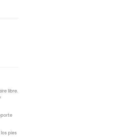
re libre.
y
oporte
los pies