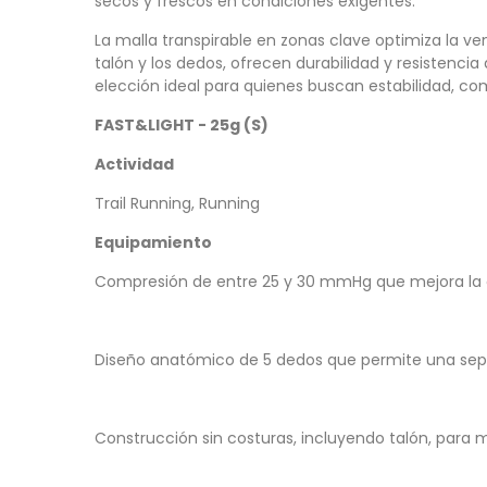
secos y frescos en condiciones exigentes.
La malla transpirable en zonas clave optimiza la ve
talón y los dedos, ofrecen durabilidad y resistencia
elección ideal para quienes buscan estabilidad, com
FAST&LIGHT - 25g (S)
Actividad
Trail Running, Running
Equipamiento
Compresión de entre 25 y 30 mmHg que mejora la c
Diseño anatómico de 5 dedos que permite una sepa
Construcción sin costuras, incluyendo talón, para 