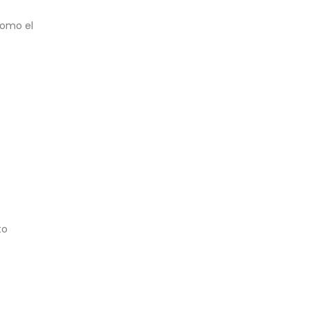
como el
to