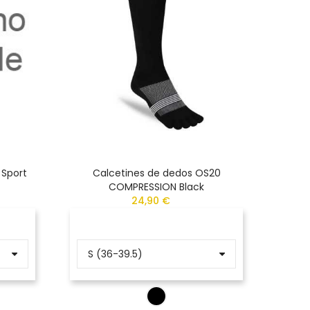
 Sport
Calcetines de dedos OS20
Calcet
COMPRESSION Black
24,90 €