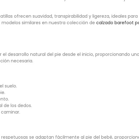
atillas ofrecen suavidad, transpirabilidad y ligereza, ideales para
s modelos similares en nuestra colección de
calzado barefoot p
el desarrollo natural del pie desde el inicio, proporcionando un
cción necesaria.
l suelo.
ie.
nto.
l de los dedos.
 caminar.
las respetuosas se adaptan fácilmente al pie del bebé, proporcio