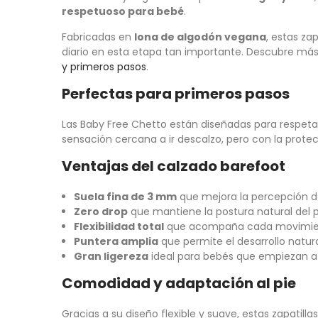
respetuoso para bebé
.
Fabricadas en
lona de algodón vegana
, estas zap
diario en esta etapa tan importante. Descubre má
y primeros pasos
.
Perfectas para primeros pasos
Las Baby Free Chetto están diseñadas para respetar 
sensación cercana a ir descalzo, pero con la prote
Ventajas del calzado barefoot
Suela fina de 3 mm
que mejora la percepción de
Zero drop
que mantiene la postura natural del p
Flexibilidad total
que acompaña cada movimie
Puntera amplia
que permite el desarrollo natura
Gran ligereza
ideal para bebés que empiezan a
Comodidad y adaptación al pie
Gracias a su diseño flexible y suave, estas zapatil