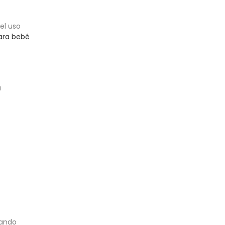
 el uso
ara bebé
a
nando