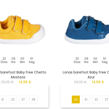
23
09
00
51
23
09
00
51
Días
Hrs
Min
Seg
Días
Hrs
Min
Seg
 barefoot Baby Free Chetto
Lonas barefoot Baby Free 
Mostaza
Azul
29,95 €
14,98 €
29,95 €
14,98 €
21
22
27
28
20
21
22
27