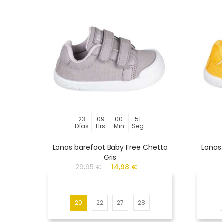
23
09
00
51
Días
Hrs
Min
Seg
Lonas barefoot Baby Free Chetto
Lonas
Gris
29,95 €
14,98 €
20
22
27
28