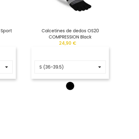
 Sport
Calcetines de dedos OS20
Calcet
COMPRESSION Black
24,90 €