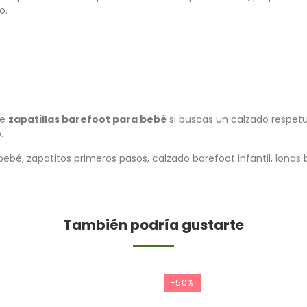
o.
de
zapatillas barefoot para bebé
si buscas un calzado respet
.
ebé, zapatitos primeros pasos, calzado barefoot infantil, lonas
También podría gustarte
-50%