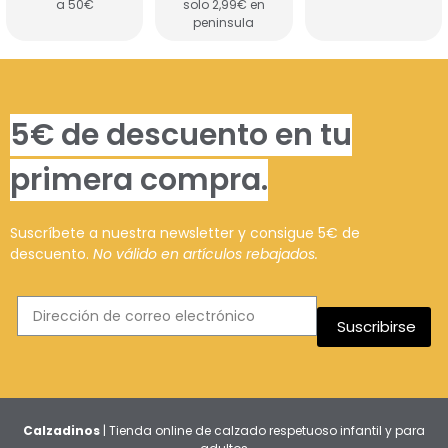
a 50€
solo 2,99€ en
peninsula
5€ de descuento en tu
primera compra.
Suscríbete a nuestra newsletter y consigue 5€ de
descuento.
No válido en artículos rebajados.
Suscribirse
Calzadinos
| Tienda online de calzado respetuoso infantil y para