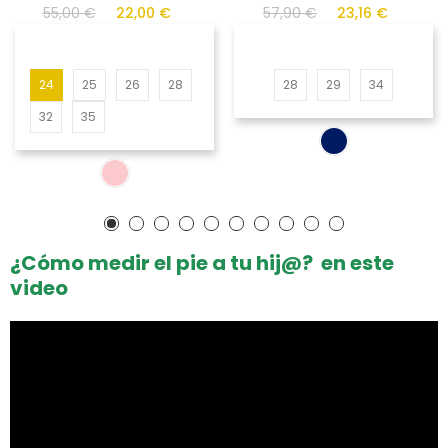
55,00 €
22,00 €
57,90 €
23,16 €
24
25
26
28
28
29
34
32
35
¿Cómo medir el pie a tu hij@? en este
video