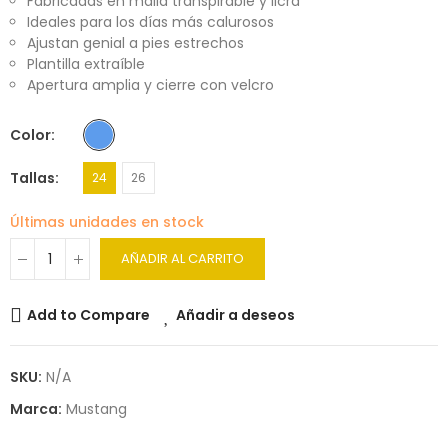
Fabricadas en malla transpirable y licra
Ideales para los días más calurosos
Ajustan genial a pies estrechos
Plantilla extraíble
Apertura amplia y cierre con velcro
Color
Tallas
24
26
Últimas unidades en stock
AÑADIR AL CARRITO
Add to Compare
Añadir a deseos
SKU:
N/A
Marca:
Mustang