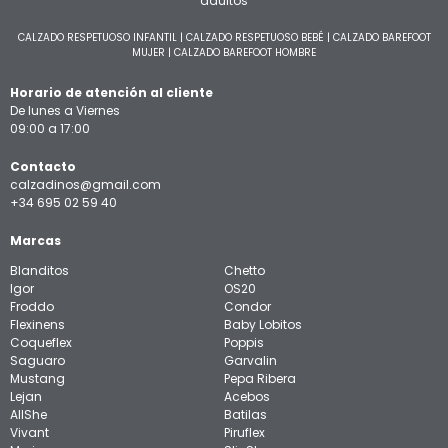
adultos
CALZADO RESPETUOSO INFANTIL
|
CALZADO RESPETUOSO BEBÉ
|
CALZADO BAREFOOT
MUJER
|
CALZADO BAREFOOT HOMBRE
Horario de atención al cliente
De lunes a Viernes
09:00 a 17:00
Contacto
calzadinos@gmail.com
+34 695 02 59 40
Marcas
Blanditos
Chetto
Igor
OS20
Froddo
Condor
Flexinens
Baby Lobitos
Coqueflex
Poppis
Saguaro
Garvalin
Mustang
Pepa Ribera
Lejan
Acebos
AllShe
Batilas
Vivant
Piruflex