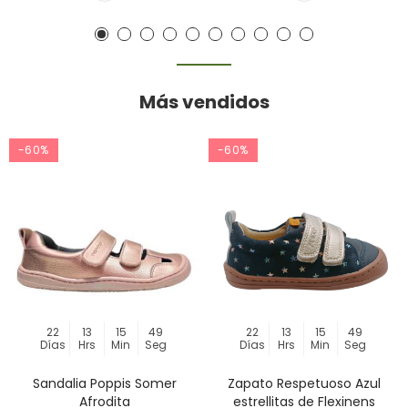
Más vendidos
-60%
-60%
22
13
15
49
22
13
15
49
Días
Hrs
Min
Seg
Días
Hrs
Min
Seg
Sandalia Poppis Somer
Zapato Respetuoso Azul
Afrodita
estrellitas de Flexinens