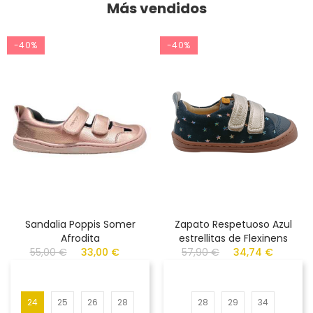
Más vendidos
-40%
-40%
Sandalia Poppis Somer
Zapato Respetuoso Azul
Afrodita
estrellitas de Flexinens
55,00 €
33,00 €
57,90 €
34,74 €
24
25
26
28
28
29
34