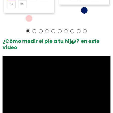
32
35
¿Cómo medir el pie a tu hij@? en este
video