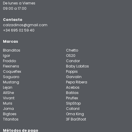
De lunes a Viernes
09:00 a 17:00
Contacto
calzadinos@gmail.com
+34 695 02 59 40
Marcas
Blanditos
Chetto
Igor
OS20
Froddo
Condor
Flexinens
Baby Lobitos
Coqueflex
Poppis
Saguaro
Garvalin
Mustang
Pepa Ribera
Lejan
Acebos
AllShe
Batilas
Vivant
Piruflex
Muris
SlipStop
Joma
Collonil
Bigtoes
Oma King
Titanitos
3F Bar3foot
Métodos de pago