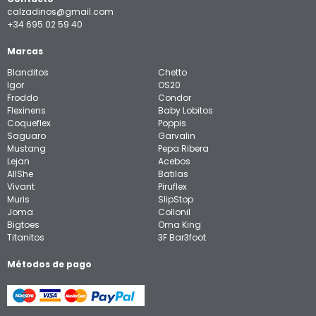
calzadinos@gmail.com
+34 695 02 59 40
Marcas
Blanditos
Chetto
Igor
OS20
Froddo
Condor
Flexinens
Baby Lobitos
Coqueflex
Poppis
Saguaro
Garvalin
Mustang
Pepa Ribera
Lejan
Acebos
AllShe
Batilas
Vivant
Piruflex
Muris
SlipStop
Joma
Collonil
Bigtoes
Oma King
Titanitos
3F Bar3foot
Métodos de pago