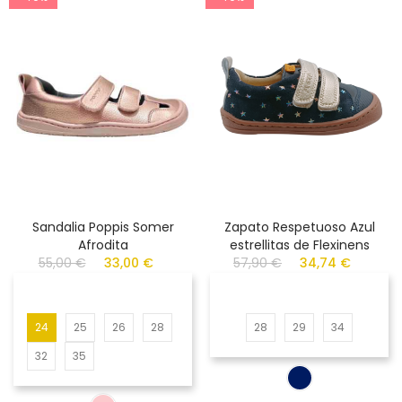
Sandalia Poppis Somer
Zapato Respetuoso Azul
Afrodita
estrellitas de Flexinens
55,00 €
33,00 €
57,90 €
34,74 €
24
25
26
28
28
29
34
32
35