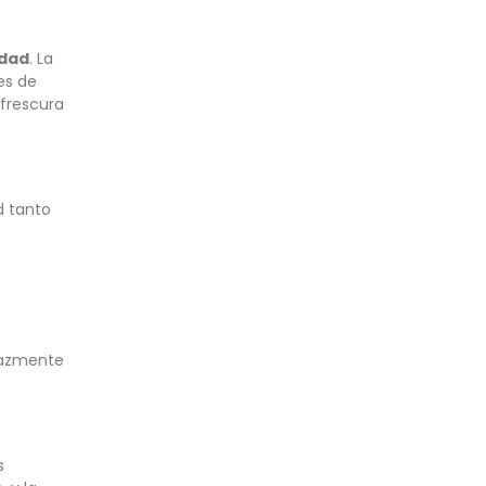
edad
. La
es de
 frescura
d tanto
cazmente
s