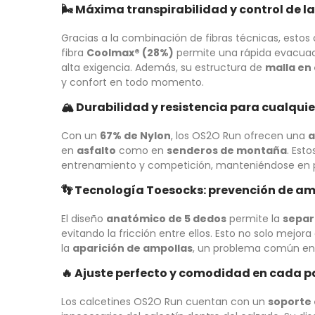
🌬️
Máxima transpirabilidad y control de 
Gracias a la combinación de fibras técnicas, esto
fibra
Coolmax® (28%)
permite una rápida evacuaci
alta exigencia. Además, su estructura de
malla en
y confort en todo momento.
🏔️
Durabilidad y resistencia para cualquie
Con un
67% de Nylon
, los OS2O Run ofrecen una
a
en
asfalto
como en
senderos de montaña
. Est
entrenamiento y competición, manteniéndose en per
👣
Tecnología Toesocks: prevención de am
El diseño
anatómico de 5 dedos
permite la
separ
evitando la fricción entre ellos. Esto no solo mejora
la
aparición de ampollas
, un problema común en 
🔥
Ajuste perfecto y comodidad en cada p
Los calcetines OS2O Run cuentan con un
soporte 