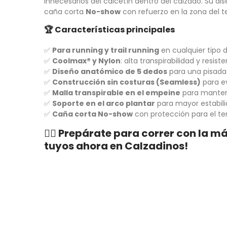
innecesarios del calcetín dentro del calzado. Su di
caña corta
No-show
con refuerzo en la zona del 
🏆
Características principales
✅
Para running y trail running
en cualquier tipo 
✅
Coolmax® y Nylon
: alta transpirabilidad y resist
✅
Diseño anatómico de 5 dedos
para una pisada
✅
Construcción sin costuras (Seamless)
para ev
✅
Malla transpirable en el empeine
para mantene
✅
Soporte en el arco plantar
para mayor estabil
✅
Caña corta No-show
con protección para el te
🏃‍♂️ Prepárate para correr con la
tuyos ahora en Calzadinos!