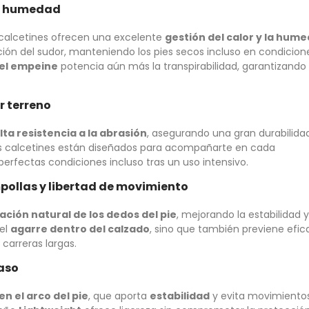
la humedad
s calcetines ofrecen una excelente
gestión del calor y la hum
ón del sudor, manteniendo los pies secos incluso en condicion
 el empeine
potencia aún más la transpirabilidad, garantizando
r terreno
lta resistencia a la abrasión
, asegurando una gran durabilida
os calcetines están diseñados para acompañarte en cada
fectas condiciones incluso tras un uso intensivo.
pollas y libertad de movimiento
ación natural de los dedos del pie
, mejorando la estabilidad y
 el
agarre dentro del calzado
, sino que también previene efi
carreras largas.
aso
en el arco del pie
, que aporta
estabilidad
y evita movimiento