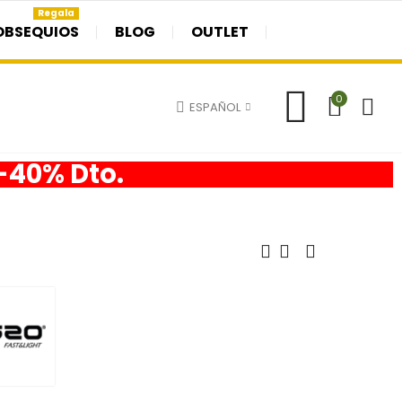
Regala
OBSEQUIOS
BLOG
OUTLET
0
ESPAÑOL
 -40% Dto.