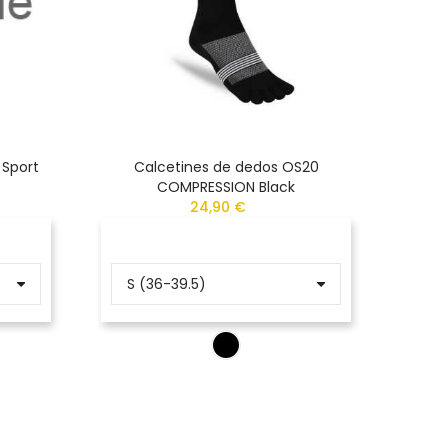
 Sport
Calcetines de dedos OS20
Calcet
COMPRESSION Black
24,90 €