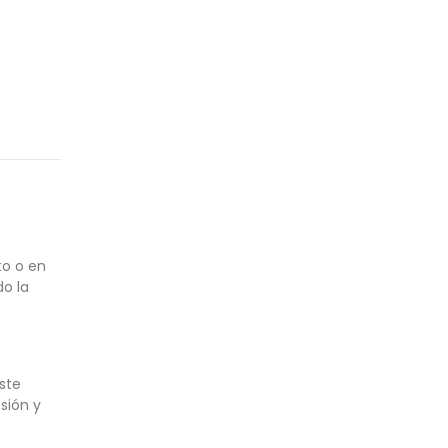
to o en
do la
ste
sión y