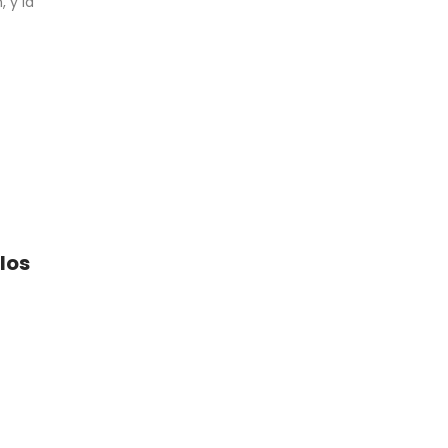
 y la
los