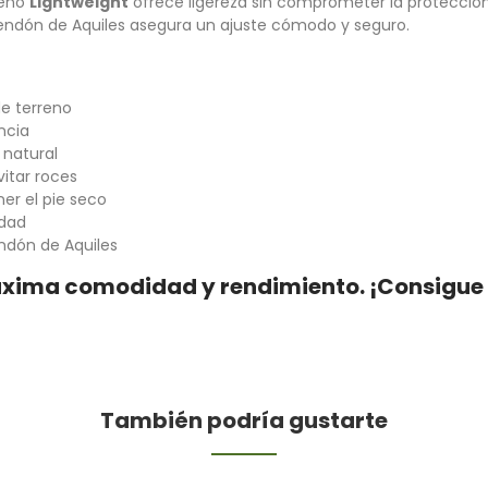
seño
Lightweight
ofrece ligereza sin comprometer la protección,
tendón de Aquiles asegura un ajuste cómodo y seguro.
de terreno
encia
 natural
itar roces
r el pie seco
idad
ndón de Aquiles
 máxima comodidad y rendimiento. ¡Consigue 
También podría gustarte