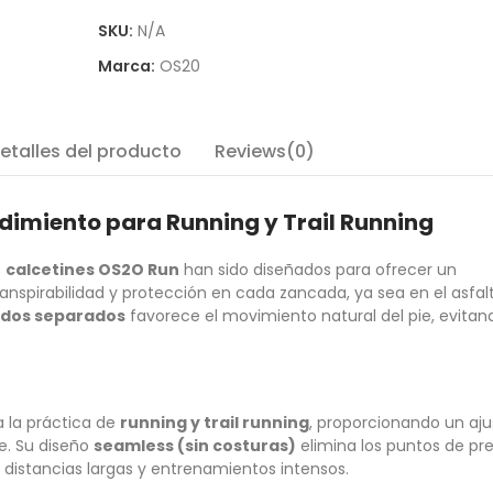
SKU:
N/A
Marca:
OS20
etalles del producto
Reviews(0)
dimiento para Running y Trail Running
s
calcetines OS2O Run
han sido diseñados para ofrecer un
nspirabilidad y protección en cada zancada, ya sea en el asfal
dos separados
favorece el movimiento natural del pie, evitan
 la práctica de
running y trail running
, proporcionando un aju
e. Su diseño
seamless (sin costuras)
elimina los puntos de pre
a distancias largas y entrenamientos intensos.