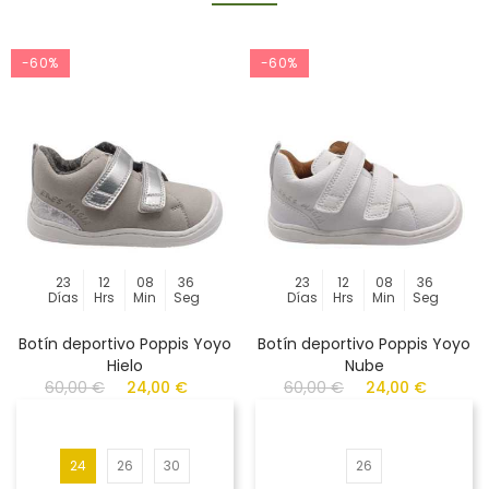
-60%
-60%
23
12
08
36
23
12
08
36
Días
Hrs
Min
Seg
Días
Hrs
Min
Seg
Botín deportivo Poppis Yoyo
Botín deportivo Poppis Yoyo
Hielo
Nube
60,00 €
24,00 €
60,00 €
24,00 €
24
26
30
26