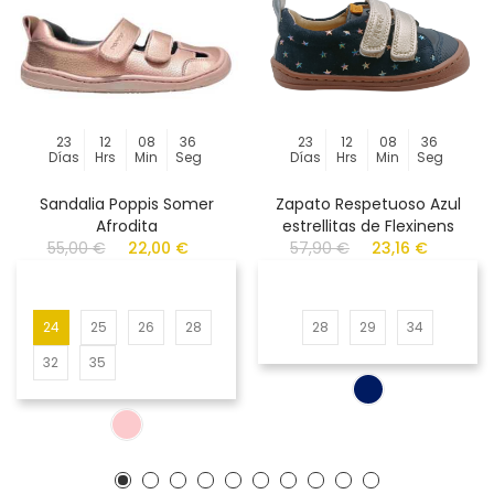
23
12
08
36
23
12
08
36
Días
Hrs
Min
Seg
Días
Hrs
Min
Seg
Sandalia Poppis Somer
Zapato Respetuoso Azul
Afrodita
estrellitas de Flexinens
55,00 €
22,00 €
57,90 €
23,16 €
24
25
26
28
28
29
34
32
35