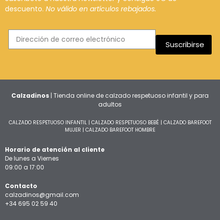
descuento.
No válido en artículos rebajados.
Suscribirse
Calzadinos
| Tienda online de calzado respetuoso infantil y para
adultos
CALZADO RESPETUOSO INFANTIL
|
CALZADO RESPETUOSO BEBÉ
|
CALZADO BAREFOOT
MUJER
|
CALZADO BAREFOOT HOMBRE
Horario de atención al cliente
De lunes a Viernes
09:00 a 17:00
Contacto
calzadinos@gmail.com
+34 695 02 59 40