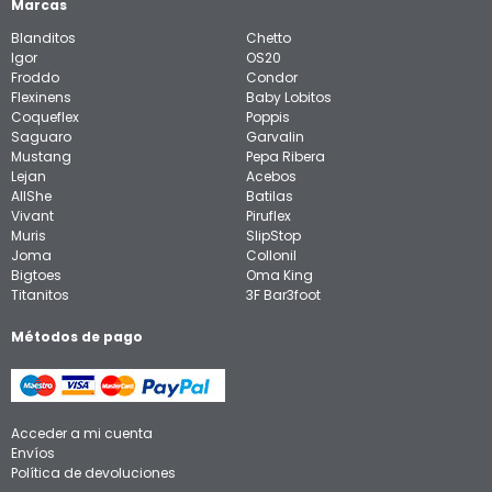
Marcas
Blanditos
Chetto
Igor
OS20
Froddo
Condor
Flexinens
Baby Lobitos
Coqueflex
Poppis
Saguaro
Garvalin
Mustang
Pepa Ribera
Lejan
Acebos
AllShe
Batilas
Vivant
Piruflex
Muris
SlipStop
Joma
Collonil
Bigtoes
Oma King
Titanitos
3F Bar3foot
Métodos de pago
Acceder a mi cuenta
Envíos
Política de devoluciones