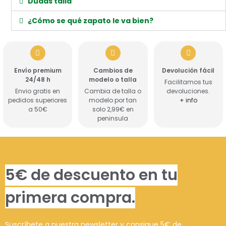
Dudas talla
¿Cómo se qué zapato le va bien?
Envío premium
Cambios de
Devolución fácil
24/48 h
modelo o talla
Facilitamos tus
Envio gratis en
Cambia de talla o
devoluciones.
pedidos superiores
modelo por tan
+ info
a 50€
solo 2,99€ en
peninsula
5€ de descuento en tu
primera compra.
Suscríbete a nuestra newsletter y consigue 5€ de