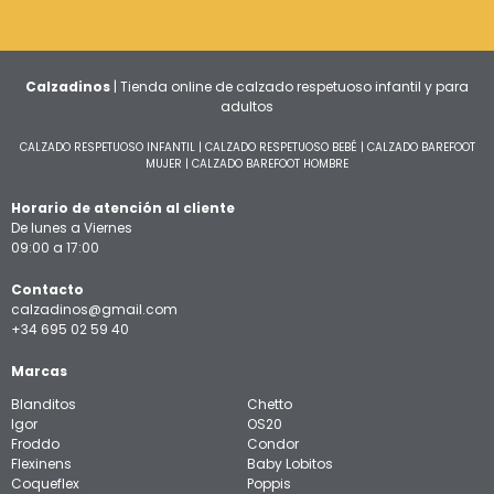
Calzadinos
| Tienda online de calzado respetuoso infantil y para
adultos
CALZADO RESPETUOSO INFANTIL
|
CALZADO RESPETUOSO BEBÉ
|
CALZADO BAREFOOT
MUJER
|
CALZADO BAREFOOT HOMBRE
Horario de atención al cliente
De lunes a Viernes
09:00 a 17:00
Contacto
calzadinos@gmail.com
+34 695 02 59 40
Marcas
Blanditos
Chetto
Igor
OS20
Froddo
Condor
Flexinens
Baby Lobitos
Coqueflex
Poppis