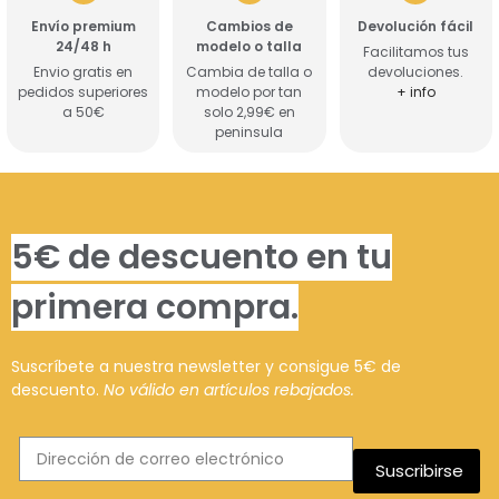
Envío premium
Cambios de
Devolución fácil
24/48 h
modelo o talla
Facilitamos tus
Envio gratis en
Cambia de talla o
devoluciones.
pedidos superiores
modelo por tan
+ info
a 50€
solo 2,99€ en
peninsula
5€ de descuento en tu
primera compra.
Suscríbete a nuestra newsletter y consigue 5€ de
descuento.
No válido en artículos rebajados.
Suscribirse