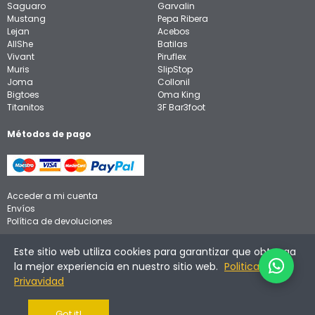
Saguaro
Garvalin
Mustang
Pepa Ribera
Lejan
Acebos
AllShe
Batilas
Vivant
Piruflex
Muris
SlipStop
Joma
Collonil
Bigtoes
Oma King
Titanitos
3F Bar3foot
Métodos de pago
Acceder a mi cuenta
Envíos
Política de devoluciones
Aviso legal
Este sitio web utiliza cookies para garantizar que obtenga
Política de privacidad
la mejor experiencia en nuestro sitio web.
Politica de
Política de cookies
Privavidad
Got it!