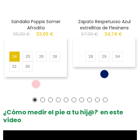
Sandalia Poppis Somer
Zapato Respetuoso Azul
Afrodita
estrellitas de Flexinens
55,00 €
33,00 €
57,90 €
34,74 €
24
25
26
28
28
29
34
32
35
¿Cómo medir el pie a tu hij@? en este
video