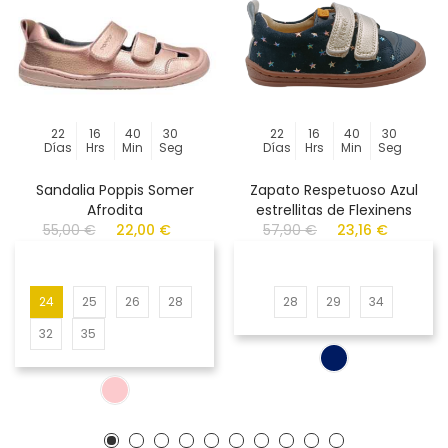
22
16
40
30
22
16
40
30
Días
Hrs
Min
Seg
Días
Hrs
Min
Seg
Sandalia Poppis Somer
Zapato Respetuoso Azul
Afrodita
estrellitas de Flexinens
55,00 €
22,00 €
57,90 €
23,16 €
24
25
26
28
28
29
34
32
35