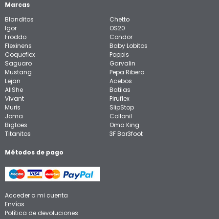
Marcas
Blanditos
Chetto
Igor
OS20
Froddo
Condor
Flexinens
Baby Lobitos
Coqueflex
Poppis
Saguaro
Garvalin
Mustang
Pepa Ribera
Lejan
Acebos
AllShe
Batilas
Vivant
Piruflex
Muris
SlipStop
Joma
Collonil
Bigtoes
Oma King
Titanitos
3F Bar3foot
Métodos de pago
Acceder a mi cuenta
Envíos
Política de devoluciones