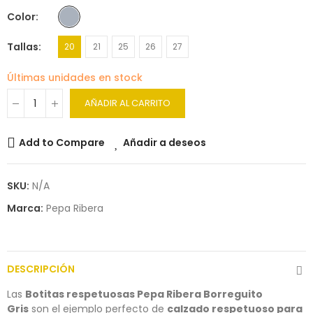
Color
Tallas
20
21
25
26
27
Últimas unidades en stock
AÑADIR AL CARRITO
Add to Compare
Añadir a deseos
SKU:
N/A
Marca:
Pepa Ribera
DESCRIPCIÓN
Las
Botitas respetuosas Pepa Ribera Borreguito
Gris
son el ejemplo perfecto de
calzado respetuoso para