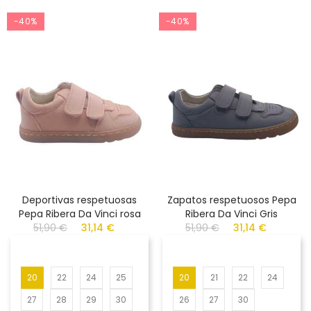
-40%
-40%
Deportivas respetuosas
Zapatos respetuosos Pepa
Pepa Ribera Da Vinci rosa
Ribera Da Vinci Gris
51,90 €
31,14 €
51,90 €
31,14 €
20
22
24
25
20
21
22
24
27
28
29
30
26
27
30