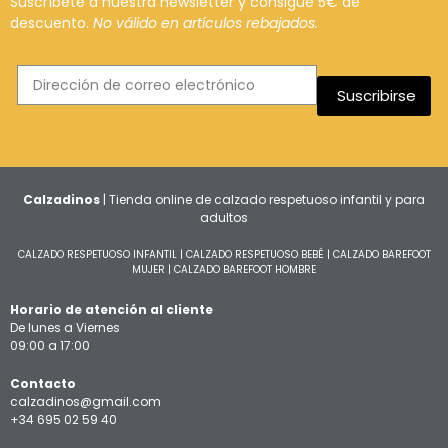
Suscríbete a nuestra newsletter y consigue 5€ de
descuento.
No válido en artículos rebajados.
Suscribirse
Calzadinos
| Tienda online de calzado respetuoso infantil y para
adultos
CALZADO RESPETUOSO INFANTIL
|
CALZADO RESPETUOSO BEBÉ
|
CALZADO BAREFOOT
MUJER
|
CALZADO BAREFOOT HOMBRE
Horario de atención al cliente
De lunes a Viernes
09:00 a 17:00
Contacto
calzadinos@gmail.com
+34 695 02 59 40