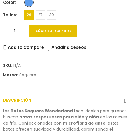
Color
Tallas
26
27
30
AÑADIR AL CARRITO
Add to Compare
Añadir a deseos
SKU:
N/A
Marca:
Saguaro
DESCRIPCIÓN
Las
Botas Saguaro Wonderland I
son ideales para quienes
buscan
botas respetuosas para niño y niña
en los meses
de frío. Confeccionadas con
microfibra de ante
, estas
botas ofrecen suavidad y durabilidad, garantizando el