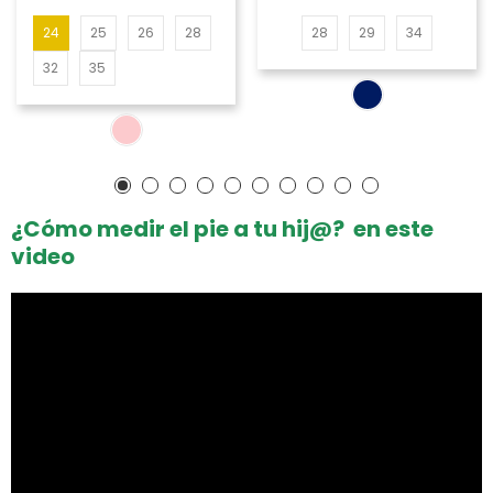
24
25
26
28
28
29
34
32
35
¿Cómo medir el pie a tu hij@? en este
video