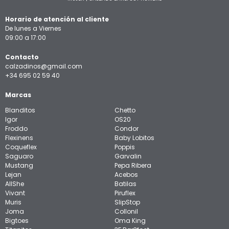
Horario de atención al cliente
De lunes a Viernes
09:00 a 17:00
Contacto
calzadinos@gmail.com
+34 695 02 59 40
Marcas
Blanditos
Chetto
Igor
OS20
Froddo
Condor
Flexinens
Baby Lobitos
Coqueflex
Poppis
Saguaro
Garvalin
Mustang
Pepa Ribera
Lejan
Acebos
AllShe
Batilas
Vivant
Piruflex
Muris
SlipStop
Joma
Collonil
Bigtoes
Oma King