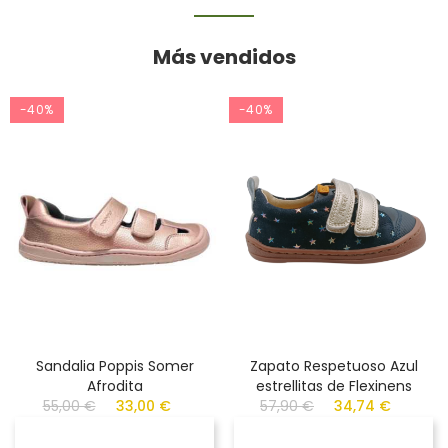
Más vendidos
-40%
-40%
Sandalia Poppis Somer
Zapato Respetuoso Azul
Afrodita
estrellitas de Flexinens
55,00 €
33,00 €
57,90 €
34,74 €