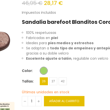
46,95 €
28,17 €
Impuestos incluidos
Sandalia barefoot Blanditos Cor
100% respetuosas
Fabricadas en
piel
Ideales para
pies medios y estrechos
Se adaptan a
todo tipo de empeines y antepi
gracias a su doble velcro
Excelente ajuste a talón
, regulable con velcro
Color
Tallas
26
27
42
Últimas unidades en stock
AÑADIR AL CARRITO