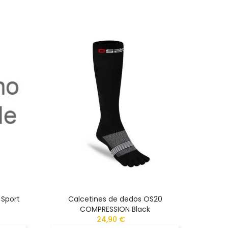
-15%
 Sport
Calcetines de dedos OS20
Calcet
COMPRESSION Black
24,90 €