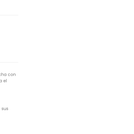
ncha con
a el
e sus