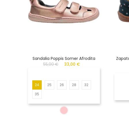
Sandalia Poppis Somer Afrodita
Zapato
55,00 €
33,00 €
24
25
26
28
32
35