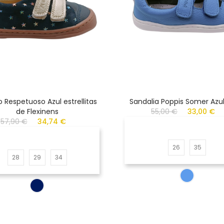
 Respetuoso Azul estrellitas
Sandalia Poppis Somer Azul
de Flexinens
55,00 €
33,00 €
57,90 €
34,74 €
26
35
28
29
34