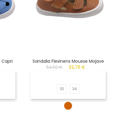
 Capri
Sandalia Flexinens Mousse Mojave
De
54,50 €
32,70 €
33
34