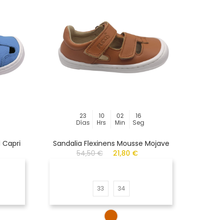
23
10
02
16
Días
Hrs
Min
Seg
 Capri
Sandalia Flexinens Mousse Mojave
De
54,50 €
21,80 €
33
34