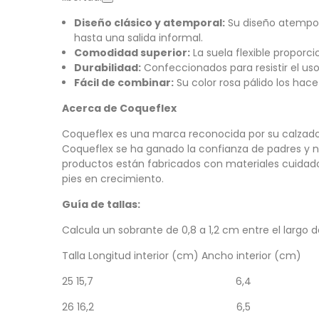
Diseño clásico y atemporal:
Su diseño atempora
hasta una salida informal.
Comodidad superior:
La suela flexible proporc
Durabilidad:
Confeccionados para resistir el us
Fácil de combinar:
Su color rosa pálido los hace
Acerca de Coqueflex
Coqueflex es una marca reconocida por su calzado i
Coqueflex se ha ganado la confianza de padres y n
productos están fabricados con materiales cuidado
pies en crecimiento.
Guía de tallas:
Calcula un sobrante de 0,8 a 1,2 cm entre el largo de
Talla
Longitud interior (cm)
Ancho interior (cm)
25
15,7
6,4
26
16,2
6,5