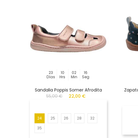
23
10
02
16
Días
Hrs
Min
Seg
Sandalia Poppis Somer Afrodita
Zapato
55,00 €
22,00 €
24
25
26
28
32
35