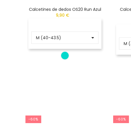
Calcetines de dedos OS20 Run Azul
Calce
9,90 €
-60%
-60%