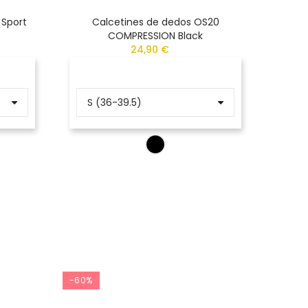
 Sport
Calcetines de dedos OS20
Calcet
COMPRESSION Black
24,90 €
-60%
-60%