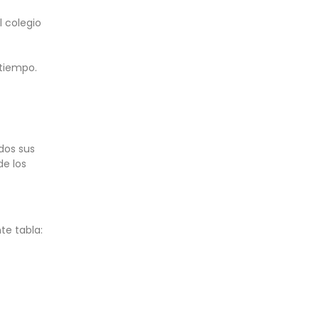
l colegio
 tiempo.
dos sus
de los
te tabla: