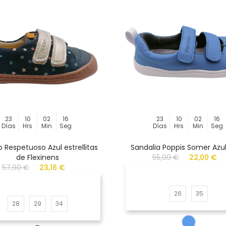
23
10
02
16
23
10
02
16
Días
Hrs
Min
Seg
Días
Hrs
Min
Seg
 Respetuoso Azul estrellitas
Sandalia Poppis Somer Azul
de Flexinens
55,00 €
22,00 €
57,90 €
23,16 €
26
35
28
29
34