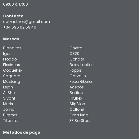
09:00 a 17:00
Contacto
calzadinos@gmail.com
+34 695 02 59 40
Marcas
Blanditos
Chetto
Igor
OS20
Froddo
Condor
Flexinens
Baby Lobitos
Coqueflex
Poppis
Saguaro
Garvalin
Mustang
Pepa Ribera
Lejan
Acebos
AllShe
Batilas
Vivant
Piruflex
Muris
SlipStop
Joma
Collonil
Bigtoes
Oma King
Titanitos
3F Bar3foot
Métodos de pago