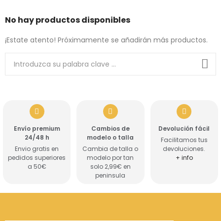
No hay productos disponibles
¡Estate atento! Próximamente se añadirán más productos.
Envío premium
Cambios de
Devolución fácil
24/48 h
modelo o talla
Facilitamos tus
Envio gratis en
Cambia de talla o
devoluciones.
pedidos superiores
modelo por tan
+ info
a 50€
solo 2,99€ en
peninsula