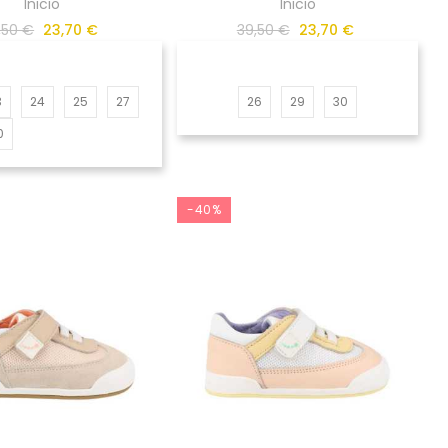
Inicio
Inicio
,50 €
23,70 €
39,50 €
23,70 €
3
24
25
27
26
29
30
0
-40%