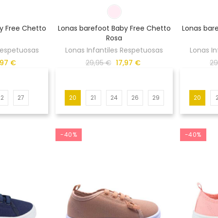
y Free Chetto
Lonas barefoot Baby Free Chetto
Lonas bar
Rosa
 Respetuosas
Lonas Infantiles Respetuosas
Lonas In
,97 €
29,95 €
17,97 €
29
22
27
20
21
24
26
29
20
-40%
-40%