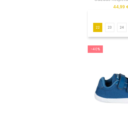
44,99 
22
23
24
-40%