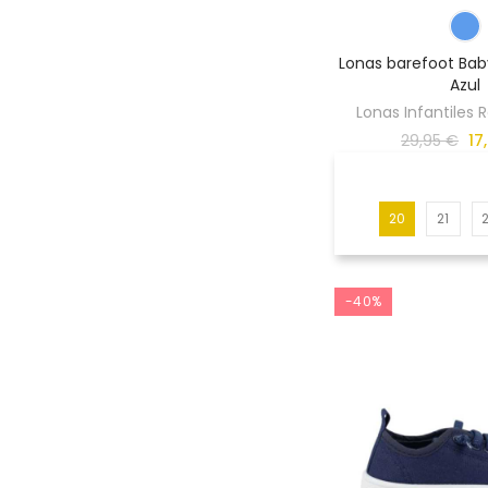
Lonas barefoot Bab
Azul
Lonas Infantiles
29,95 €
17
20
21
-40%