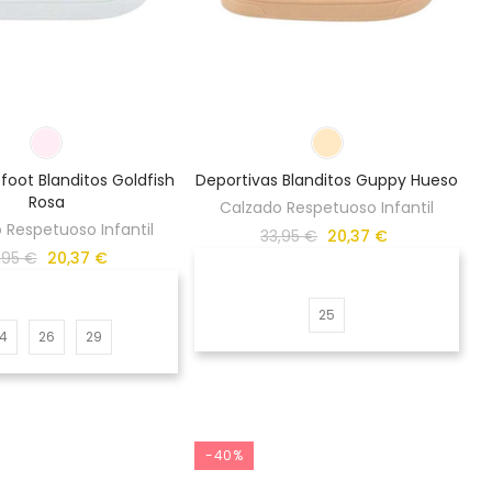
foot Blanditos Goldfish
Deportivas Blanditos Guppy Hueso
Rosa
Calzado Respetuoso Infantil
 Respetuoso Infantil
33,95 €
20,37 €
,95 €
20,37 €
25
4
26
29
-40%