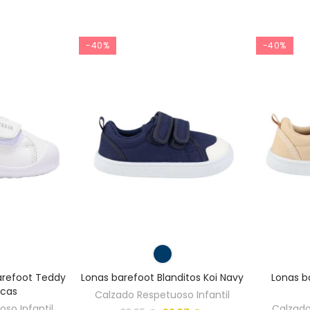
-40%
-40%
arefoot Teddy
Lonas barefoot Blanditos Koi Navy
Lonas ba
ncas
Calzado Respetuoso Infantil
so Infantil
Calzado