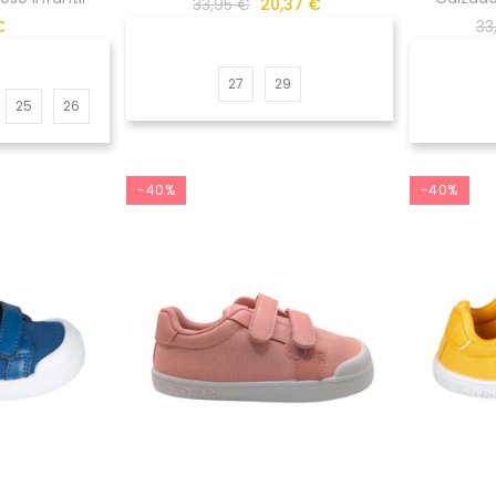
33,95 €
20,37 €
€
33
27
29
25
26
-40%
-40%