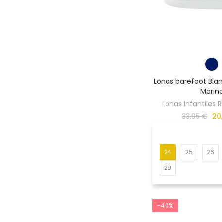
Lonas barefoot Blan
Marin
Lonas Infantiles
33,95 €
20
24
25
26
29
-40%