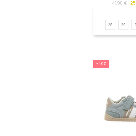
41,90 €
25
28
29
-40%