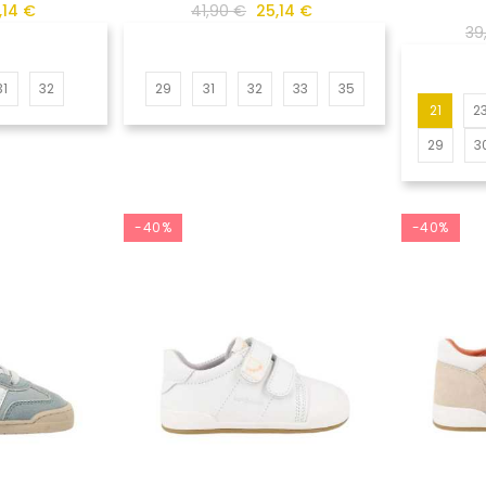
,14 €
41,90 €
25,14 €
39
31
32
29
31
32
33
35
21
2
29
3
-40%
-40%