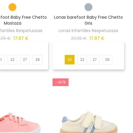
efoot Baby Free Chetto
Lonas barefoot Baby Free Chetto
Mostaza
Gris
fantiles Respetuosas
Lonas Infantiles Respetuosas
,95 €
17,97 €
29,95 €
17,97 €
21
22
27
28
20
22
27
28
-40%