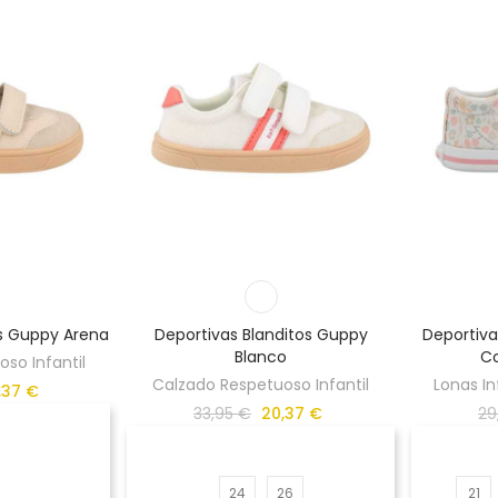
os Guppy Arena
Deportivas Blanditos Guppy
Deportiva
Blanco
Co
so Infantil
Calzado Respetuoso Infantil
Lonas In
,37 €
33,95 €
20,37 €
29
24
26
21