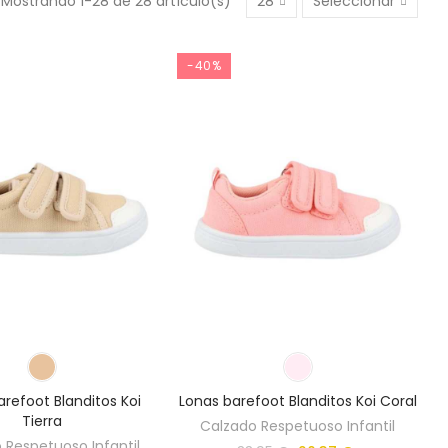
Mostrando 1-28 de 28 artículo(s)
28
Seleccionar
-40%
refoot Blanditos Koi
Lonas barefoot Blanditos Koi Coral
Tierra
Calzado Respetuoso Infantil
 Respetuoso Infantil