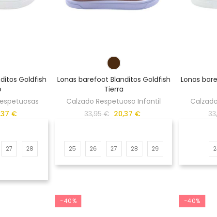
ditos Goldfish
Lonas barefoot Blanditos Goldfish
Lonas bare
o
Tierra
 Respetuosas
Calzado Respetuoso Infantil
Calzado
,37 €
33,95 €
20,37 €
33
27
28
25
26
27
28
29
2
-40%
-40%