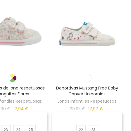
s de lona respetuosas
Deportivas Mustang Free Baby
nguitos Flores
Canver Unicornios
fantiles Respetuosas
Lonas Infantiles Respetuosas
,90 €
17,94 €
29,95 €
17,97 €
23
24
25
22
23