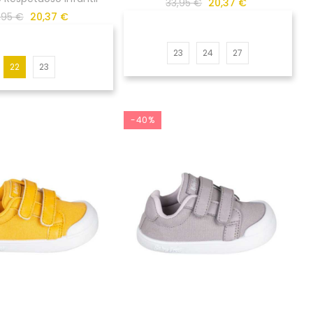
33,95 €
20,37 €
,95 €
20,37 €
23
24
27
22
23
-40%