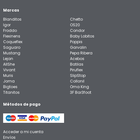
Marcas
Blanditos
Chetto
Igor
OS20
Froddo
Condor
Flexinens
Baby Lobitos
Coqueflex
Poppis
Saguaro
Garvalin
Mustang
Pepa Ribera
Lejan
Acebos
AllShe
Batilas
Vivant
Piruflex
Muris
SlipStop
Joma
Collonil
Bigtoes
Oma King
Titanitos
3F Bar3foot
Métodos de pago
Acceder a mi cuenta
Envíos