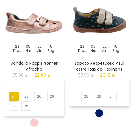
22
09
22
15
22
09
22
15
Días
Hrs
Min
Seg
Días
Hrs
Min
Seg
Sandalia Poppis Somer
Zapato Respetuoso Azul
Afrodita
estrellitas de Flexinens
55,00 €
22,00 €
57,90 €
23,16 €
24
25
26
28
28
29
34
32
35