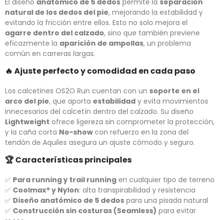
El diseño
anatómico de 5 dedos
permite la
separación
natural de los dedos del pie
, mejorando la estabilidad y
evitando la fricción entre ellos. Esto no solo mejora el
agarre dentro del calzado
, sino que también previene
eficazmente la
aparición de ampollas
, un problema
común en carreras largas.
🔥
Ajuste perfecto y comodidad en cada paso
Los calcetines OS2O Run cuentan con un
soporte en el
arco del pie
, que aporta
estabilidad
y evita movimientos
innecesarios del calcetín dentro del calzado. Su diseño
Lightweight
ofrece ligereza sin comprometer la protección,
y la caña corta
No-show
con refuerzo en la zona del
tendón de Aquiles asegura un ajuste cómodo y seguro.
🏆
Características principales
✅
Para running y trail running
en cualquier tipo de terreno
✅
Coolmax® y Nylon
: alta transpirabilidad y resistencia
✅
Diseño anatómico de 5 dedos
para una pisada natural
✅
Construcción sin costuras (Seamless)
para evitar