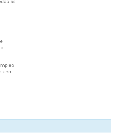
oddo es
de
ue
 empleo
do una