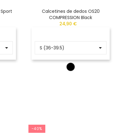
 Sport
Calcetines de dedos OS20
Calcet
COMPRESSION Black
24,90 €
-40%
-40%