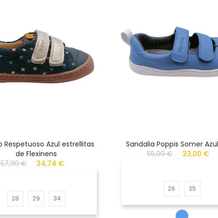
 Respetuoso Azul estrellitas
Sandalia Poppis Somer Azul
de Flexinens
55,00 €
33,00 €
57,90 €
34,74 €
26
35
28
29
34