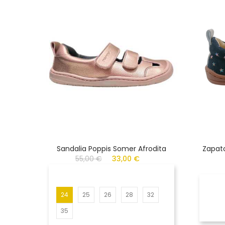
Sandalia Poppis Somer Afrodita
Zapato
55,00 €
33,00 €
24
25
26
28
32
35