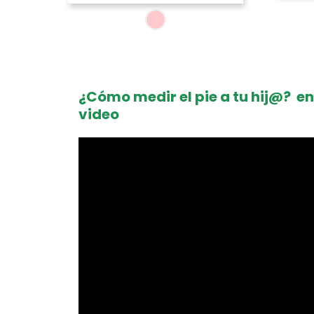
¿Cómo medir el pie a tu hij@? en
video