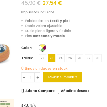
45,90 €
27,54 €
Impuestos incluidos
Fabricadas en
textil y piel
Doble velcro ajustable
Suela plana, ligera y flexible
Pies
estrecho y medio
Color
Tallas
22
23
24
26
28
32
33
Últimas unidades en stock
AÑADIR AL CARRITO
Add to Compare
Añadir a deseos
SKU:
N/A