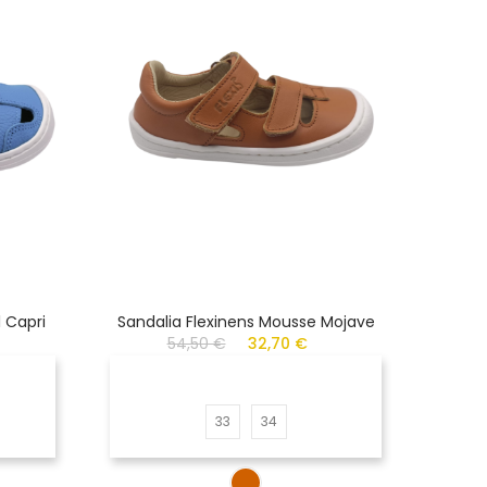
 Capri
Sandalia Flexinens Mousse Mojave
De
54,50 €
32,70 €
33
34