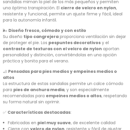
sandalias miman la piel de los más pequeños y permiten
una óptima transpiración. El
cierre de velcro en nylon
,
resistente y funcional, permite un ajuste firme y fácil, ideal
para la autonomía infantil.
🌬️
Diseño fresco, cómodo y con estilo
Su diseño
tipo cangrejera
proporciona ventilación sin dejar
de proteger el pie. Los
pespuntes decorativos
y el
contraste de texturas con el velcro de nylon
aportan
personalidad y distinción, convirtiéndolas en una opción
práctica y bonita para el verano.
🦶
Pensadas para pies medios y empeines medios o
altos
La estructura de estas sandalias permite un calce cómodo
para
pies de anchura media
, y son especialmente
recomendadas para
empeines medios o altos
, respetando
su forma natural sin oprimir.
✅
Características destacadas
:
Fabricadas en
piel muy suave
, de excelente calidad
Cierre con
velcro de nylon
, resistente y fácil de ajustar