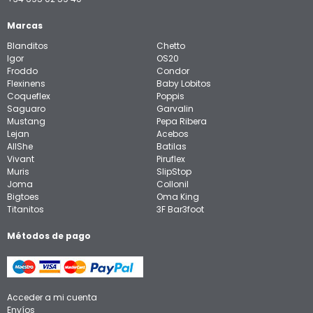
Marcas
Blanditos
Chetto
Igor
OS20
Froddo
Condor
Flexinens
Baby Lobitos
Coqueflex
Poppis
Saguaro
Garvalin
Mustang
Pepa Ribera
Lejan
Acebos
AllShe
Batilas
Vivant
Piruflex
Muris
SlipStop
Joma
Collonil
Bigtoes
Oma King
Titanitos
3F Bar3foot
Métodos de pago
Acceder a mi cuenta
Envíos