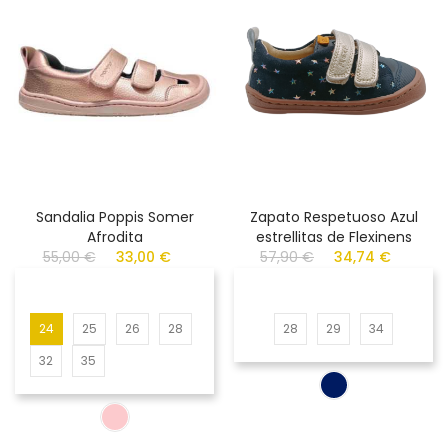
Sandalia Poppis Somer
Zapato Respetuoso Azul
Afrodita
estrellitas de Flexinens
55,00 €
33,00 €
57,90 €
34,74 €
24
25
26
28
28
29
34
32
35