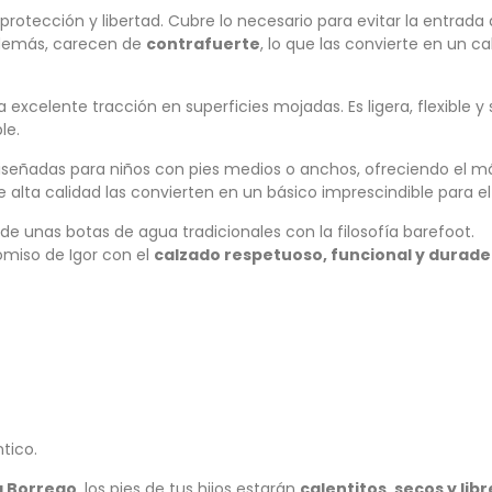
 protección y libertad. Cubre lo necesario para evitar la entrada
. Además, carecen de
contrafuerte
, lo que las convierte en un c
excelente tracción en superficies mojadas. Es ligera, flexible y 
le.
iseñadas para niños con pies medios o anchos, ofreciendo el 
e alta calidad las convierten en un básico imprescindible para el 
e unas botas de agua tradicionales con la filosofía barefoot.
miso de Igor con el
calzado respetuoso, funcional y durade
tico.
a Borrego
, los pies de tus hijos estarán
calentitos, secos y libr