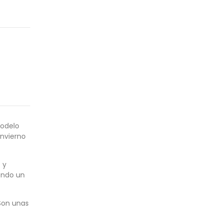
modelo
invierno
 y
endo un
 Son unas