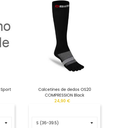
 Sport
Calcetines de dedos OS20
Calcet
COMPRESSION Black
24,90 €