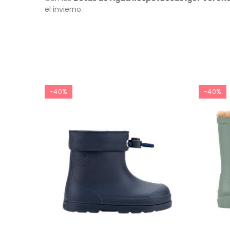
el invierno.
-40%
-40%