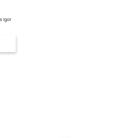
 Igor
l
-15%