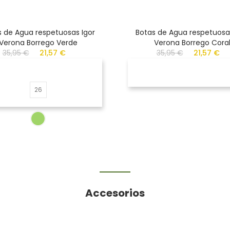
s de Agua respetuosas Igor
Botas de Agua respetuosas
Verona Borrego Verde
Verona Borrego Cora
35,95 €
21,57 €
35,95 €
21,57 €
26
Accesorios