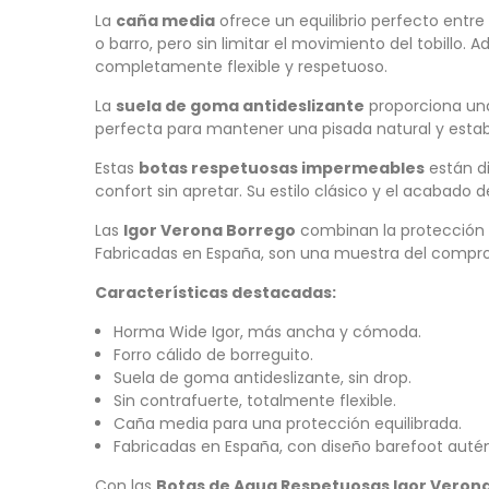
La
caña media
ofrece un equilibrio perfecto entre
o barro, pero sin limitar el movimiento del tobillo
completamente flexible y respetuoso.
La
suela de goma antideslizante
proporciona una 
perfecta para mantener una pisada natural y estab
Estas
botas respetuosas impermeables
están d
confort sin apretar. Su estilo clásico y el acabado d
Las
Igor Verona Borrego
combinan la protección d
Fabricadas en España, son una muestra del compro
Características destacadas:
Horma Wide Igor, más ancha y cómoda.
Forro cálido de borreguito.
Suela de goma antideslizante, sin drop.
Sin contrafuerte, totalmente flexible.
Caña media para una protección equilibrada.
Fabricadas en España, con diseño barefoot autén
Con las
Botas de Agua Respetuosas Igor Veron