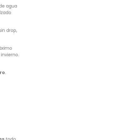
 de agua
alzado
sin drop,
máximo
invierno.
ro
.
es
todo