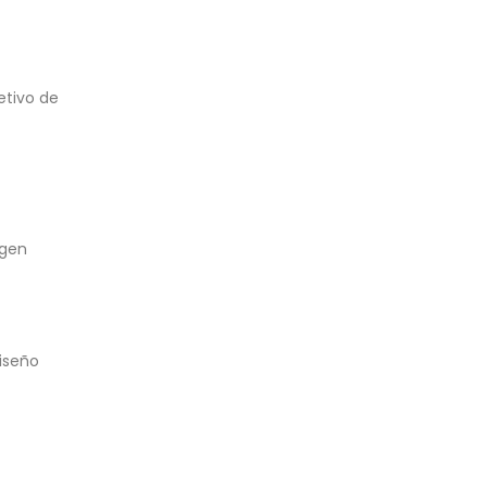
etivo de
igen
diseño