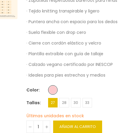
· Zapatillas respetuosas barefoot para niñas
· Tejido knitting transpirable y ligero
· Puntera ancha con espacio para los dedos
· Suela flexible con drop cero
· Cierre con cordón elástico y velcro
· Plantilla extraíble con guía de tallaje
· Calzado vegano certificado por INESCOP
· Ideales para pies estrechos y medios
Color
Tallas
27
28
30
33
Últimas unidades en stock
AÑADIR AL CARRITO