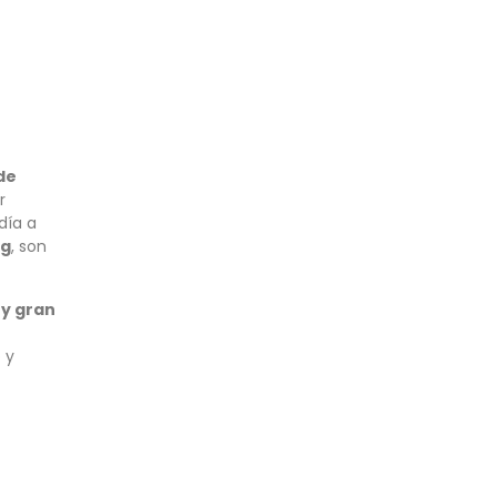
de
r
día a
ng
, son
 y gran
 y