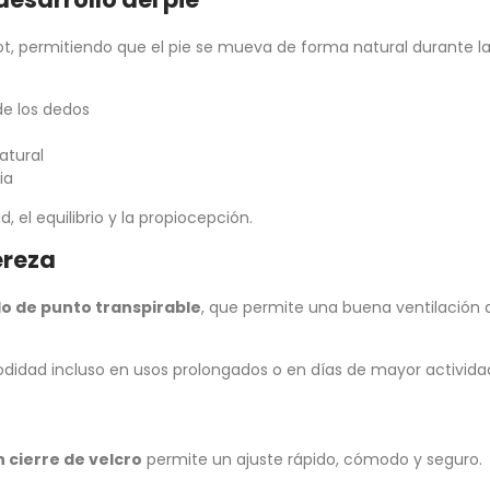
oot, permitiendo que el pie se mueva de forma natural durante l
de los dedos
atural
ia
, el equilibrio y la propiocepción.
ereza
do de punto transpirable
, que permite una buena ventilación d
didad incluso en usos prolongados o en días de mayor activida
 cierre de velcro
permite un ajuste rápido, cómodo y seguro.