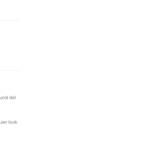
ral del
o
ier look