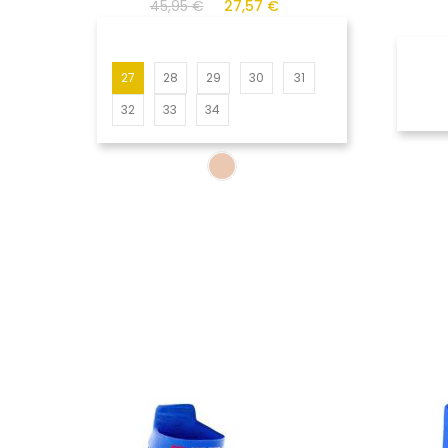
45,95 €
27,57 €
27
28
29
30
31
32
33
34