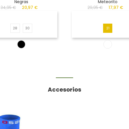
Negras
Meteorito
34,95 €
20,97 €
29,95 €
17,97 €
28
30
21
Accesorios