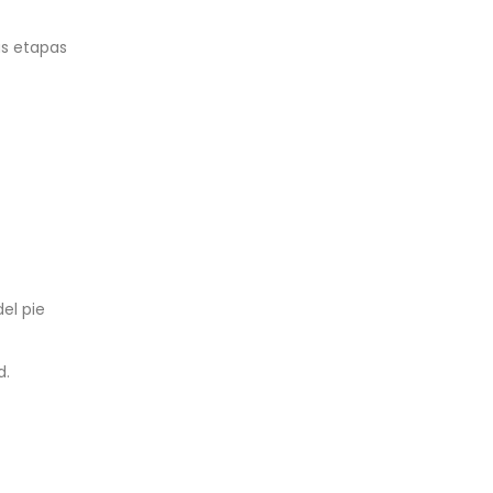
as etapas
el pie
d.