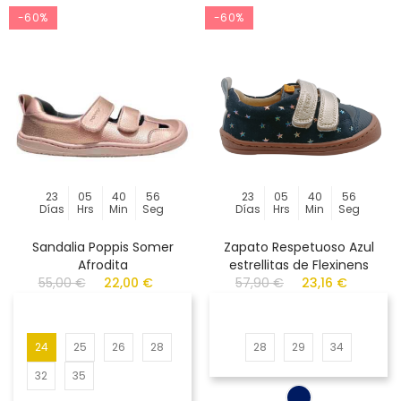
-60%
-60%
23
05
40
56
23
05
40
56
Días
Hrs
Min
Seg
Días
Hrs
Min
Seg
Sandalia Poppis Somer
Zapato Respetuoso Azul
Afrodita
estrellitas de Flexinens
55,00 €
22,00 €
57,90 €
23,16 €
24
25
26
28
28
29
34
32
35