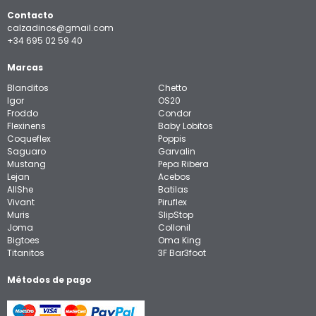
Contacto
calzadinos@gmail.com
+34 695 02 59 40
Marcas
Blanditos
Chetto
Igor
OS20
Froddo
Condor
Flexinens
Baby Lobitos
Coqueflex
Poppis
Saguaro
Garvalin
Mustang
Pepa Ribera
Lejan
Acebos
AllShe
Batilas
Vivant
Piruflex
Muris
SlipStop
Joma
Collonil
Bigtoes
Oma King
Titanitos
3F Bar3foot
Métodos de pago