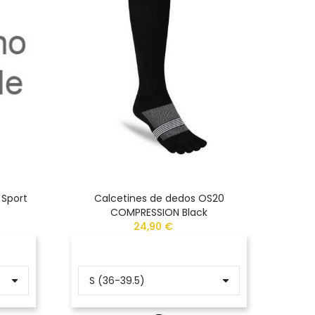
 Sport
Calcetines de dedos OS20
Calcet
COMPRESSION Black
24,90 €