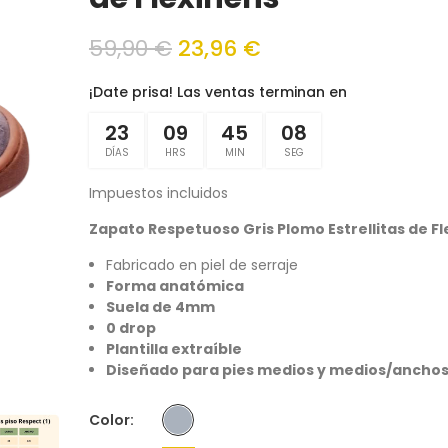
59,90 €
23,96 €
¡Date prisa! Las ventas terminan en
23
09
45
08
DÍAS
HRS
MIN
SEG
Impuestos incluidos
Zapato Respetuoso Gris Plomo Estrellitas de F
Fabricado en piel de serraje
Forma anatómica
Suela de 4mm
0 drop
Plantilla extraíble
Diseñado para pies medios y medios/ancho
Color