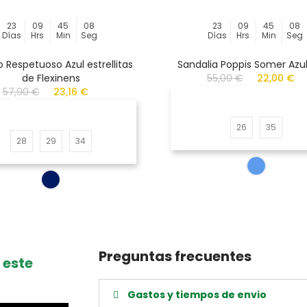
23
09
45
08
23
09
45
08
Días
Hrs
Min
Seg
Días
Hrs
Min
Seg
 Respetuoso Azul estrellitas
Sandalia Poppis Somer Azul
de Flexinens
55,00 €
22,00 €
57,90 €
23,16 €
26
35
28
29
34
Preguntas frecuentes
 este
Gastos y tiempos de envio