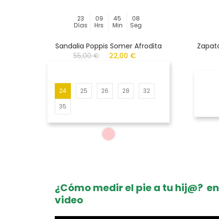
23
09
45
08
Días
Hrs
Min
Seg
Sandalia Poppis Somer Afrodita
Zapato
55,00 €
22,00 €
24
25
26
28
32
35
¿Cómo medir el pie a tu hij@? en
video