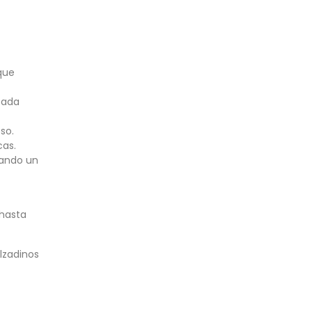
que
cada
so.
cas.
rando un
 hasta
lzadinos