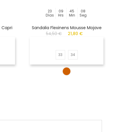
23
09
45
08
Días
Hrs
Min
Seg
 Capri
Sandalia Flexinens Mousse Mojave
De
54,50 €
21,80 €
33
34