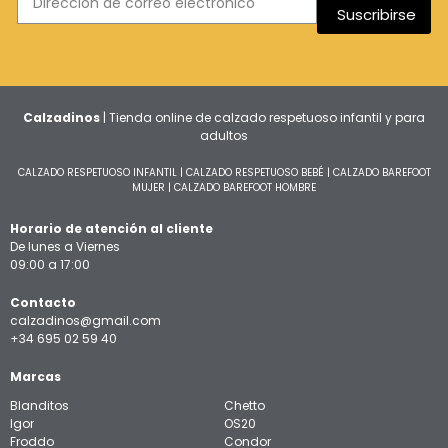
Suscribirse
Calzadinos
| Tienda online de calzado respetuoso infantil y para
adultos
CALZADO RESPETUOSO INFANTIL
|
CALZADO RESPETUOSO BEBÉ
|
CALZADO BAREFOOT
MUJER
|
CALZADO BAREFOOT HOMBRE
Horario de atención al cliente
De lunes a Viernes
09:00 a 17:00
Contacto
calzadinos@gmail.com
+34 695 02 59 40
Marcas
Blanditos
Chetto
Igor
OS20
Froddo
Condor