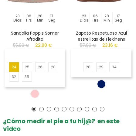
23
06
28
17
23
06
28
17
Días
Hrs
Min
Seg
Días
Hrs
Min
Seg
Sandalia Poppis Somer
Zapato Respetuoso Azul
Afrodita
estrellitas de Flexinens
55,00 €
22,00 €
57,90 €
23,16 €
24
25
26
28
28
29
34
32
35
¿Cómo medir el pie a tu hij@? en este
video