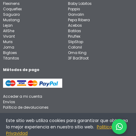
Flexinens
Baby Lobitos
Coqueflex
Poppis
Saguaro
Garvalin
Mustang
Pepa Ribera
Lejan
Acebos
AllShe
Batilas
Vivant
Piruflex
Muris
SlipStop
Joma
Collonil
Bigtoes
Oma King
Titanitos
3F Bar3foot
Métodos de pago
Acceder a mi cuenta
Envíos
Política de devoluciones
Aviso legal
Este sitio web utiliza cookies para garantizar que obtenga
Política de privacidad
la mejor experiencia en nuestro sitio web.
Politica de
Política de cookies
Privavidad