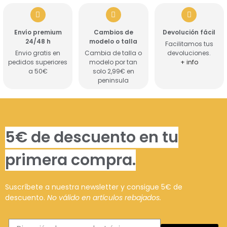
Envío premium
Cambios de
Devolución fácil
24/48 h
modelo o talla
Facilitamos tus
Envio gratis en
Cambia de talla o
devoluciones.
pedidos superiores
modelo por tan
+ info
a 50€
solo 2,99€ en
peninsula
5€ de descuento en tu
primera compra.
Suscríbete a nuestra newsletter y consigue 5€ de
descuento.
No válido en artículos rebajados.