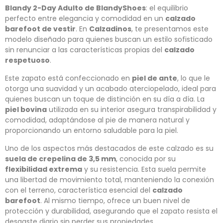
Blandy 2-Day Adulto de BlandyShoes
: el equilibrio
perfecto entre elegancia y comodidad en un
calzado
barefoot de vestir
. En
Calzadinos
, te presentamos este
modelo diseñado para quienes buscan un estilo sofisticado
sin renunciar a las características propias del
calzado
respetuoso
.
Este zapato está confeccionado en
piel de ante
, lo que le
otorga una suavidad y un acabado aterciopelado, ideal para
quienes buscan un toque de distinción en su día a día. La
piel bovina
utilizada en su interior asegura transpirabilidad y
comodidad, adaptándose al pie de manera natural y
proporcionando un entorno saludable para la piel.
Uno de los aspectos más destacados de este calzado es su
suela de crepelina de 3,5 mm
, conocida por su
flexibilidad extrema
y su resistencia. Esta suela permite
una libertad de movimiento total, manteniendo la conexión
con el terreno, característica esencial del
calzado
barefoot
. Al mismo tiempo, ofrece un buen nivel de
protección y durabilidad, asegurando que el zapato resista el
desgaste diario sin perder sus propiedades.