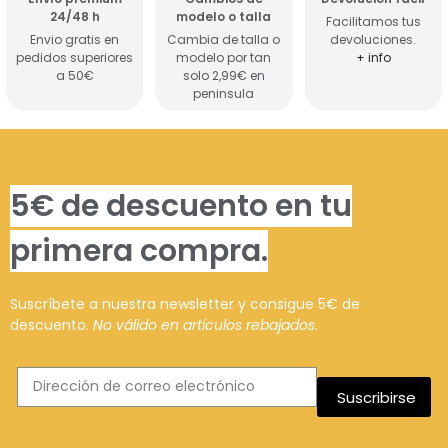
24/48 h
modelo o talla
Facilitamos tus
Envio gratis en
Cambia de talla o
devoluciones.
pedidos superiores
modelo por tan
+ info
a 50€
solo 2,99€ en
peninsula
5€ de descuento en tu
primera compra.
Suscríbete a nuestra newsletter y consigue 5€ de
descuento.
No válido en artículos rebajados.
Suscribirse