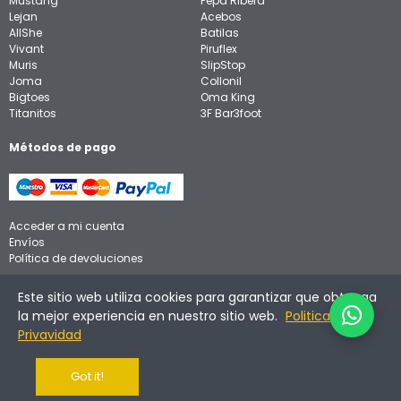
Mustang
Pepa Ribera
Lejan
Acebos
AllShe
Batilas
Vivant
Piruflex
Muris
SlipStop
Joma
Collonil
Bigtoes
Oma King
Titanitos
3F Bar3foot
Métodos de pago
Acceder a mi cuenta
Envíos
Política de devoluciones
Aviso legal
Este sitio web utiliza cookies para garantizar que obtenga
Política de privacidad
la mejor experiencia en nuestro sitio web.
Politica de
Política de cookies
Privavidad
Got it!
©
2026
Calzadinos. Todos los derechos reservados