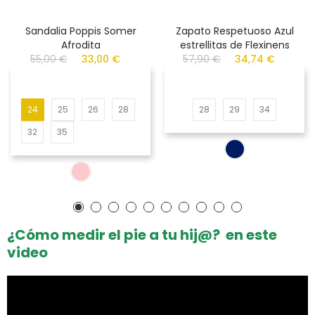
Sandalia Poppis Somer
Zapato Respetuoso Azul
Afrodita
estrellitas de Flexinens
55,00 €
33,00 €
57,90 €
34,74 €
24
25
26
28
28
29
34
32
35
¿Cómo medir el pie a tu hij@? en este
video