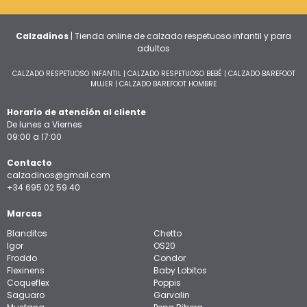
Calzadinos
| Tienda online de calzado respetuoso infantil y para
adultos
CALZADO RESPETUOSO INFANTIL
|
CALZADO RESPETUOSO BEBÉ
|
CALZADO BAREFOOT
MUJER
|
CALZADO BAREFOOT HOMBRE
Horario de atención al cliente
De lunes a Viernes
09:00 a 17:00
Contacto
calzadinos@gmail.com
+34 695 02 59 40
Marcas
Blanditos
Chetto
Igor
OS20
Froddo
Condor
Flexinens
Baby Lobitos
Coqueflex
Poppis
Saguaro
Garvalin