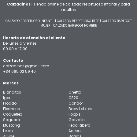
Calzadinos
| Tienda online de calzado respetuoso infantil y para
adultos
CALZADO RESPETUOSO INFANTIL
|
CALZADO RESPETUOSO BEBÉ
|
CALZADO BAREFOOT
MUJER
|
CALZADO BAREFOOT HOMBRE
Horario de atención al cliente
De lunes a Viernes
09:00 a 17:00
Contacto
calzadinos@gmail.com
+34 695 02 59 40
Marcas
Blanditos
Chetto
Igor
OS20
Froddo
Condor
Flexinens
Baby Lobitos
Coqueflex
Poppis
Saguaro
Garvalin
Mustang
Pepa Ribera
Lejan
Acebos
AllShe
Batilas