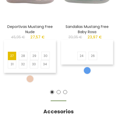
Deportivas Mustang Free
Sandalias Mustang Free
Nude
Baby Rosa
45,95 €
27,57 €
39,95 €
23,97 €
27
28
29
30
24
26
31
32
33
34
Accesorios