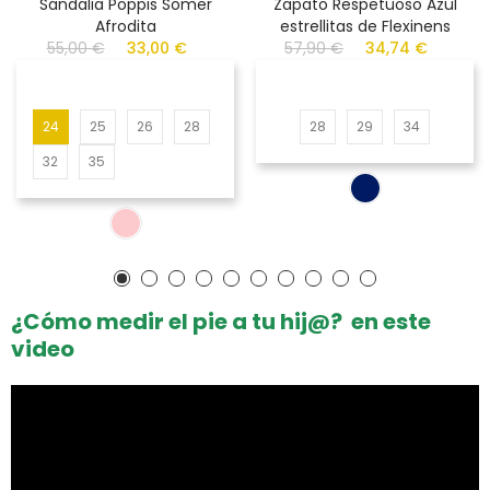
Sandalia Poppis Somer
Zapato Respetuoso Azul
Afrodita
estrellitas de Flexinens
55,00 €
33,00 €
57,90 €
34,74 €
24
25
26
28
28
29
34
32
35
¿Cómo medir el pie a tu hij@? en este
video