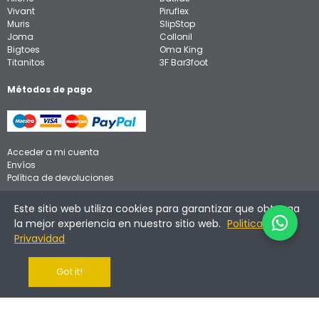
Vivant
Piruflex
Muris
SlipStop
Joma
Collonil
Bigtoes
Oma King
Titanitos
3F Bar3foot
Métodos de pago
Acceder a mi cuenta
Envíos
Política de devoluciones
Aviso legal
Este sitio web utiliza cookies para garantizar que obtenga
Política de privacidad
la mejor experiencia en nuestro sitio web.
Politica de
Política de cookies
Privavidad
Got it!
©
2026
Calzadinos. Todos los derechos reservados