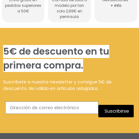
pedidos superiores
modelo por tan
+ info
a 50€
solo 2,99€ en
peninsula
5€ de descuento en tu
primera compra.
Suscríbete a nuestra newsletter y consigue 5€ de
descuento.
No válido en artículos rebajados.
Suscribirse