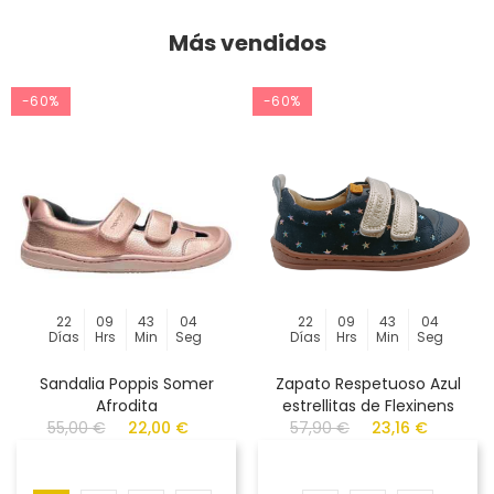
Más vendidos
-60%
-60%
22
09
43
04
22
09
43
04
Días
Hrs
Min
Seg
Días
Hrs
Min
Seg
Sandalia Poppis Somer
Zapato Respetuoso Azul
Afrodita
estrellitas de Flexinens
55,00 €
22,00 €
57,90 €
23,16 €