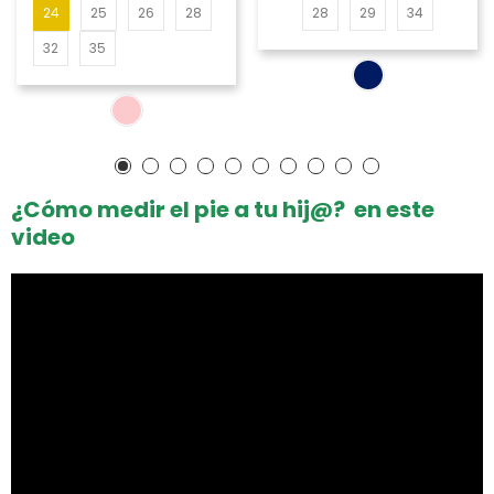
24
25
26
28
28
29
34
32
35
¿Cómo medir el pie a tu hij@? en este
video