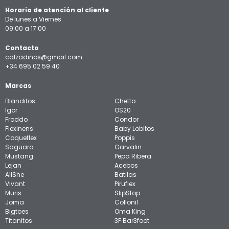
Horario de atención al cliente
De lunes a Viernes
09:00 a 17:00
Contacto
calzadinos@gmail.com
+34 695 02 59 40
Marcas
Blanditos
Chetto
Igor
OS20
Froddo
Condor
Flexinens
Baby Lobitos
Coqueflex
Poppis
Saguaro
Garvalin
Mustang
Pepa Ribera
Lejan
Acebos
AllShe
Batilas
Vivant
Piruflex
Muris
SlipStop
Joma
Collonil
Bigtoes
Oma King
Titanitos
3F Bar3foot