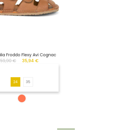
lia Froddo Flexy Avi Cognac
59,90 €
35,94 €
24
35