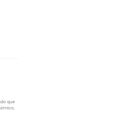
endo que
onómico,