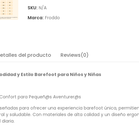
SKU:
N/A
Marca:
Froddo
etalles del producto
Reviews(0)
odidad y Estilo Barefoot para Niños y Niñas
d y Confort para Pequeñ@s Aventurer@s
 diseñadas para ofrecer una experiencia barefoot única, permiti
ral y saludable. Con materiales de alta calidad y un diseño erg
diaria.