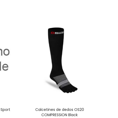
-15%
 Sport
Calcetines de dedos OS20
Calcet
COMPRESSION Black