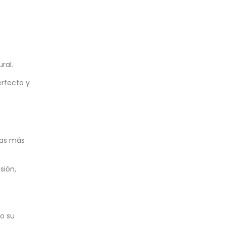
a
ral.
erfecto y
días más
sión,
do su