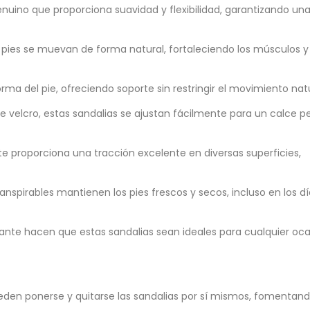
nuino que proporciona suavidad y flexibilidad, garantizando un
s pies se muevan de forma natural, fortaleciendo los músculos y
a forma del pie, ofreciendo soporte sin restringir el movimiento natu
de velcro, estas sandalias se ajustan fácilmente para un calce p
te proporciona una tracción excelente en diversas superficies,
transpirables mantienen los pies frescos y secos, incluso en los 
legante hacen que estas sandalias sean ideales para cualquier oca
pueden ponerse y quitarse las sandalias por sí mismos, fomentan